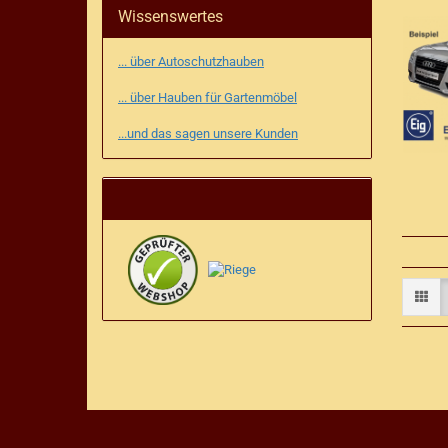
Wissenswertes
... über Autoschutzhauben
... über Hauben für Gartenmöbel
...und das sagen unsere Kunden