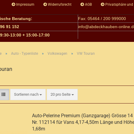
Impressum
Widerrufsrecht
AGB
Privatsphäre und
nische Beratung:
Fax: 05464 / 200 999000
 96 91 152
info@
abdeckhauben-online.d
09:30-13:00 + 15:00-17:00
»
»
»
e
Auto - Typenliste
Volkswagen
VW Touran
ouran
Sortieren nach
pro Seite
Sortieren nach
20 pro Seite
Auto-Pelerine Premium (Ganzgarage) Grösse 14 A
Nr. 112114 für Vans 4,17-4,50m Länge und Höhe
1,68m