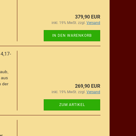
379,90 EUR
inkl. 19% MwSt. zzgl.
Versand
IN DEN WARENKORB
4,17-
taub,
 aus
n der
269,90 EUR
inkl. 19% MwSt. zzgl.
Versand
ZUM ARTIKEL
r,