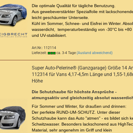
Die optimale Qualität für tägliche Benutzung.
Aus gewebeverstärkter Spezialfolie mit lackschonende
leicht geschäumter Unterseite.
Kühl im Sommer, Schnee- und Eisfrei im Winter. Absol
wasserdicht, temperaturbeständig von -30°C bis +80
und UV-stabilisiert.
Art.Nr.: 112114
Lieferzeit:
ca. 3-4 Tage
(Ausland abweichend)
Super Auto-Pelerine® (Ganzgarage) Größe 14 Art
112314 für Vans 4,17-4,5m Länge und 1,55-1,6
Höhe
Die Schutzhaube für höchste Ansprüche -
atmungsaktiv und gleichzeitig absolut wasserdich
Für Sommer und Winter, für draußen und drinnen:
Der perfekte RUND-UM-SCHUTZ. Unter dieser
Schutzhaube kann das Auto "atmen" - es bildet sich k
Schwitzwasser. Besonders lackschonend aus HighTec
Material, sehr angenehm im Griff und klein