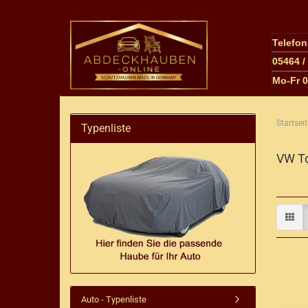
Telefo
05464 /
M
o-Fr 
Startseit
Typenliste
VW T
Auto - Typenliste