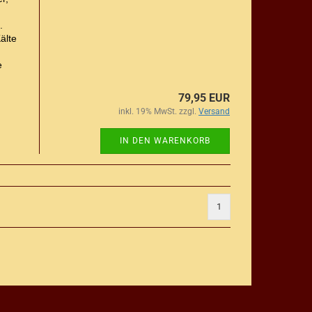
.
älte
e
79,95 EUR
inkl. 19% MwSt. zzgl.
Versand
IN DEN WARENKORB
1