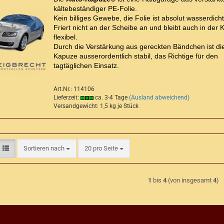
kältebeständiger PE-Folie.
Kein billiges Gewebe, die Folie ist absolut wasserdicht
Friert nicht an der Scheibe an und bleibt auch in der K
flexibel.
Durch die Verstärkung aus gereckten Bändchen ist di
Kapuze ausserordentlich stabil, das Richtige für den
tagtäglichen Einsatz.
Art.Nr.: 114106
Lieferzeit:
ca. 3-4 Tage
(Ausland abweichend)
Versandgewicht:
1,5
kg je Stück
Sortieren nach
pro Seite
Sortieren nach
20 pro Seite
1
bis
4
(von insgesamt
4
)