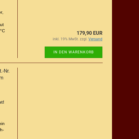
r,
ut
 °C
179,90 EUR
inkl. 19% MwSt. zzgl.
Versand
IN DEN WARENKORB
.-Nr.
8m
t!
ein
h-