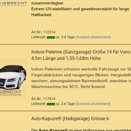
zusammenlegbar.
Extrem UV-stabililsiert und gewebeverstärkt für lange
Haltbarkeit.
Art.Nr.: 112314
Lieferzeit:
ca. 3-4 Tage
(Ausland abweichend)
Indoor-Pelerine (Ganzgarage) Größe 14 für Vans 
4,5m Länge und 1,55-1,68m Höhe
Indoor-Pelerinen schützen wertvolle Fahrzeuge vor S
Fingerabdrücken und neugierigen Blicken. Hergestellt
weichem, atmungsaktivem Baumwollstoff, waschbar i
Waschmaschine bis 30°C. Nicht flusend.
Art.Nr.: 117814
Lieferzeit:
ca. 3-4 Tage
(Ausland abweichend)
Auto-Kapuze® (Halbgarage) Grösse 6
Die
Auto-Kapuze®
ist eine Halbgarage aus verstärkte