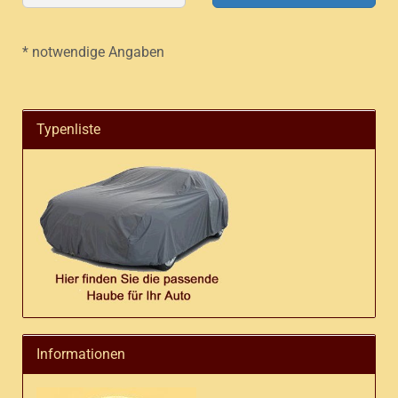
* notwendige Angaben
Typenliste
Informationen