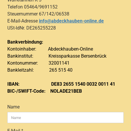
Telefon 05464/9691152
Steuernummer 67/142/06538
E-Mail-Adresse
info@abdeckhauben-online.de
USt-IdNr. DE265255228
Bankverbindung:
Kontoinhaber: Abdeckhauben-Online
Bankinstitut: Kreissparkasse Bersenbrück
Kontonummer: 32001141
Bankleitzahl: 265 515 40
IBAN: DE83 2655 1540 0032 0011 41
BIC-/SWIFT-Code: NOLADE21BEB
KONTAKT
Name
E-Mail