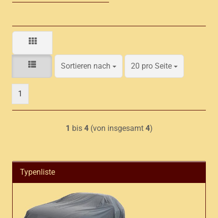
Sortieren nach
pro Seite
Sortieren nach
20 pro Seite
1
1
bis
4
(von insgesamt
4
)
Typenliste