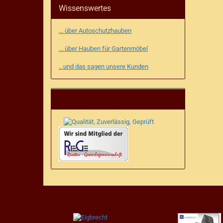
Wissenswertes
... über Autoschutzhauben
... über Hauben für Gartenmöbel
...und das sagen unsere Kunden