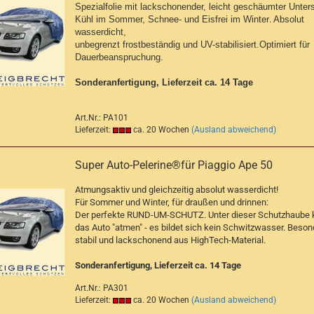
Spezialfolie mit lackschonender, leicht geschäumter Unters
Kühl im Sommer, Schnee- und Eisfrei im Winter
.
Absolut
wasserdicht,
unbegrenzt frostbeständig und UV-stabilisiert.Optimiert für
Dauerbeanspruchung.
Sonderanfertigung, Lieferzeit ca. 14 Tage
Art.Nr.: PA101
Lieferzeit:
ca. 20 Wochen
(Ausland abweichend)
Super Auto-Pelerine®für Piaggio Ape 50
Atmungsaktiv und gleichzeitig absolut wasserdicht!
Für Sommer und Winter, für draußen und drinnen:
Der perfekte RUND-UM-SCHUTZ. Unter dieser Schutzhaube 
das Auto "atmen" - es bildet sich kein Schwitzwasser. Beson
stabil und lackschonend aus HighTech-Material.
Sonderanfertigung, Lieferzeit ca. 14 Tage
Art.Nr.: PA301
Lieferzeit:
ca. 20 Wochen
(Ausland abweichend)