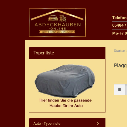
Telefo
05464 /
M
o-Fr 
Startseit
Typenliste
Piagg
Auto - Typenliste