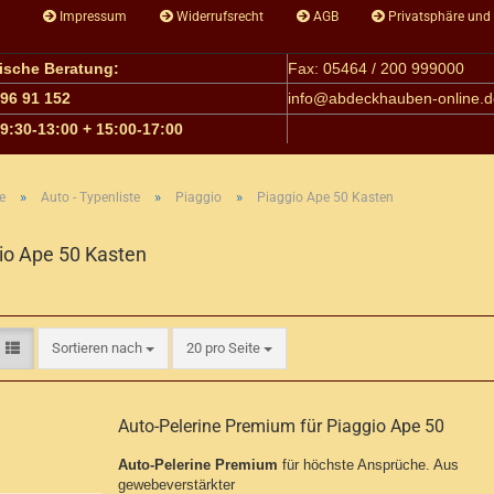
Impressum
Widerrufsrecht
AGB
Privatsphäre und
nische Beratung:
Fax: 05464 / 200 999000
 96 91 152
info@
abdeckhauben-online.d
09:30-13:00 + 15:00-17:00
»
»
»
e
Auto - Typenliste
Piaggio
Piaggio Ape 50 Kasten
io Ape 50 Kasten
Sortieren nach
pro Seite
Sortieren nach
20 pro Seite
Auto-Pelerine Premium für Piaggio Ape 50
Auto-Pelerine Premium
für höchste Ansprüche. Aus
gewebeverstärkter