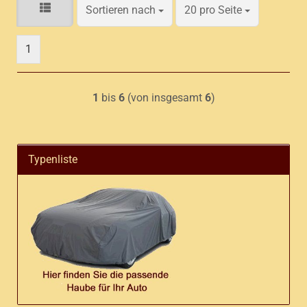
Sortieren nach
pro Seite
Sortieren nach
20 pro Seite
1
1
bis
6
(von insgesamt
6
)
Typenliste