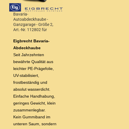
Bavaria-
Autoabdeckhaube -
Ganzgarage - Größe 2,
Art.-Nr. 112802 für
Steilheck und Kombi bis
3,90 m Wagenlänge
Eigbrecht Bavaria-
Abdeckhaube
Seit Jahrzehnten
bewährte Qualität aus
leichter
PE-Prägefolie,
UV-stabilisiert,
frostbeständig und
absolut wasserdicht.
Einfache Handhabung,
geringes Gewicht, klein
zusammenlegbar.
Kein Gummiband im
unteren Saum, sondern