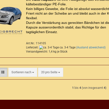
kältebeständiger PE-Folie.
Kein billiges Gewebe, die Folie ist absolut wasserdicht
Friert nicht an der Scheibe an und bleibt auch in der K
flexibel.
Durch die Verstärkung aus gereckten Bändchen ist di
Kapuze ausserordentlich stabil, das Richtige für den
tagtäglichen Einsatz.
Art.Nr.: 114105
Lieferzeit:
ca. 3-4 Tage
(Ausland abweichend)
Versandgewicht:
1,4
kg je Stück
Sortieren nach
pro Seite
Sortieren nach
20 pro Seite
1
bis
4
(von insgesamt
4
)