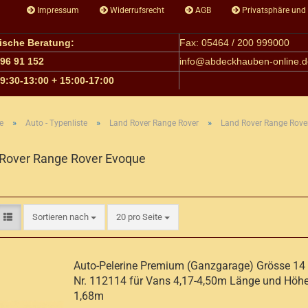
Impressum
Widerrufsrecht
AGB
Privatsphäre und
nische Beratung:
Fax: 05464 / 200 999000
 96 91 152
info@
abdeckhauben-online.d
09:30-13:00 + 15:00-17:00
»
»
»
e
Auto - Typenliste
Land Rover Range Rover
Land Rover Range Rove
Rover Range Rover Evoque
Sortieren nach
pro Seite
Sortieren nach
20 pro Seite
Auto-Pelerine Premium (Ganzgarage) Grösse 14 A
Nr. 112114 für Vans 4,17-4,50m Länge und Höhe
1,68m