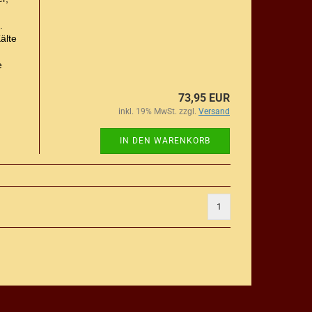
.
älte
e
73,95 EUR
inkl. 19% MwSt. zzgl.
Versand
IN DEN WARENKORB
1