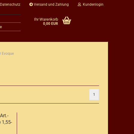
 Datenschutz
Versand und Zahlung
Kundenlogin
Ihr Warenkorb
0,00 EUR
e
r Evoque
1
rt.-
 1,55-