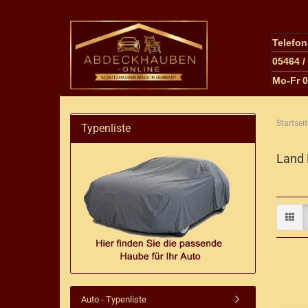
Telefo
05464 /
M
o-Fr 
Startseit
Typenliste
Land 
Auto - Typenliste