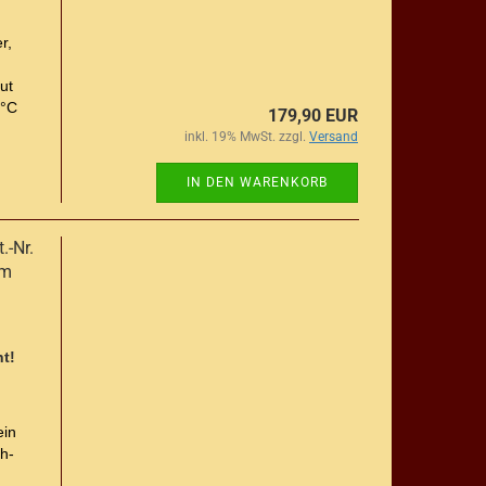
r,
ut
 °C
179,90 EUR
inkl. 19% MwSt. zzgl.
Versand
IN DEN WARENKORB
.-Nr.
8m
t!
ein
h-