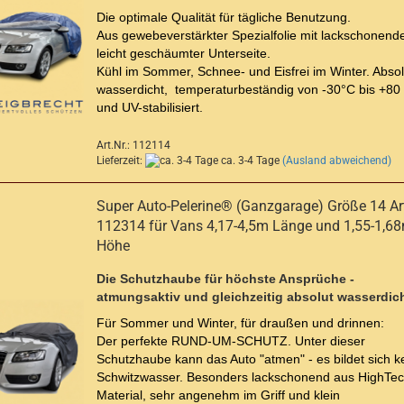
Die optimale Qualität für tägliche Benutzung.
Aus gewebeverstärkter Spezialfolie mit lackschonende
leicht geschäumter Unterseite.
Kühl im Sommer, Schnee- und Eisfrei im Winter. Absol
wasserdicht, temperaturbeständig von -30°C bis +80
und UV-stabilisiert.
Art.Nr.: 112114
Lieferzeit:
ca. 3-4 Tage
(Ausland abweichend)
Super Auto-Pelerine® (Ganzgarage) Größe 14 Art
112314 für Vans 4,17-4,5m Länge und 1,55-1,6
Höhe
Die Schutzhaube für höchste Ansprüche -
atmungsaktiv und gleichzeitig absolut wasserdich
Für Sommer und Winter, für draußen und drinnen:
Der perfekte RUND-UM-SCHUTZ. Unter dieser
Schutzhaube kann das Auto "atmen" - es bildet sich k
Schwitzwasser. Besonders lackschonend aus HighTec
Material, sehr angenehm im Griff und klein