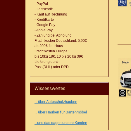
- PayPal
- Lastschrift
- Kauf auf Rechnung
- Kreditkarte
- Google Pay
- Apple Pay
- Zahlung bei Abholung
Frachtkosten Deutschland: 5,90€
ab 200€ frei Haus
Frachtkosten Europa:
bis 10kg 18€, 10 bis 20 kg 39€
Lieferung
durch
Post (DHL) oder DPD
Wissenswertes
... über Autoschutzhauben
... über Hauben für Gartenmöbel
...und das sagen unsere Kunden