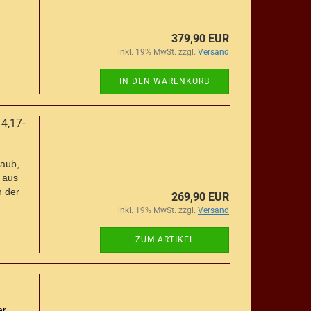
379,90 EUR
inkl. 19% MwSt. zzgl.
Versand
IN DEN WARENKORB
4,17-
taub,
 aus
n der
269,90 EUR
inkl. 19% MwSt. zzgl.
Versand
ZUM ARTIKEL
r,