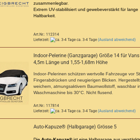
zusammenlegbar.
Extrem UV-stabililsiert und gewebeverstärkt für lange
Haltbarkeit.
Art.Nr.: 112314
Lieferzeit:
ca. 3-4 Tage
(Ausland abweichend)
Indoor-Pelerine (Ganzgarage) Größe 14 für Vans 
4,5m Länge und 1,55-1,68m Höhe
Indoor-Pelerinen schützen wertvolle Fahrzeuge vor S
Fingerabdrücken und neugierigen Blicken. Hergestellt
weichem, atmungsaktivem Baumwollstoff, waschbar i
Waschmaschine bis 30°C. Nicht flusend.
Art.Nr.: 117814
Lieferzeit:
ca. 3-4 Tage
(Ausland abweichend)
Auto-Kapuze® (Halbgarage) Grösse 5
Die
Auto-Kapuze®
ist eine Halbgarage aus verstärkte