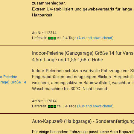
zusammenlegbar.
Extrem UV-stabililsiert und gewebeverstärkt für lange
Haltbarkeit.
Art.Nr.: 112314
Lieferzeit:
ca. 3-4 Tage
(Ausland abweichend)
Indoor-Pelerine (Ganzgarage) Größe 14 für Vans 
4,5m Länge und 1,55-1,68m Höhe
Indoor-Pelerinen schützen wertvolle Fahrzeuge vor S
Fingerabdrücken und neugierigen Blicken. Hergestellt
weichem, atmungsaktivem Baumwollstoff, waschbar i
Waschmaschine bis 30°C. Nicht flusend.
Art.Nr.: 117814
Lieferzeit:
ca. 3-4 Tage
(Ausland abweichend)
Auto-Kapuze® (Halbgarage) - Sonderanfertigun
Für einige besondere Fahrzeuge passt keine Auto-Kapuze