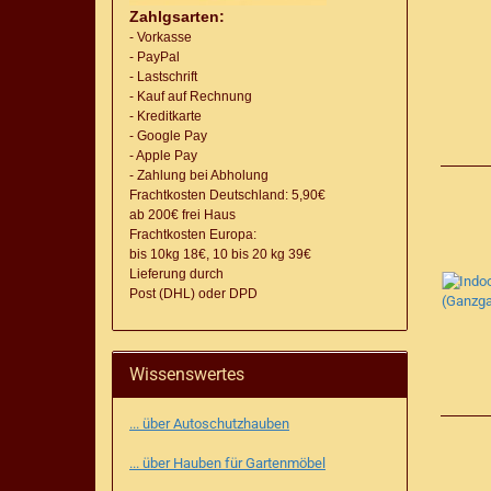
Zahlgsarten:
- Vorkasse
- PayPal
- Lastschrift
- Kauf auf Rechnung
- Kreditkarte
- Google Pay
- Apple Pay
- Zahlung bei Abholung
Frachtkosten Deutschland: 5,90€
ab 200€ frei Haus
Frachtkosten Europa:
bis 10kg 18€, 10 bis 20 kg 39€
Lieferung
durch
Post (DHL) oder DPD
Wissenswertes
... über Autoschutzhauben
... über Hauben für Gartenmöbel