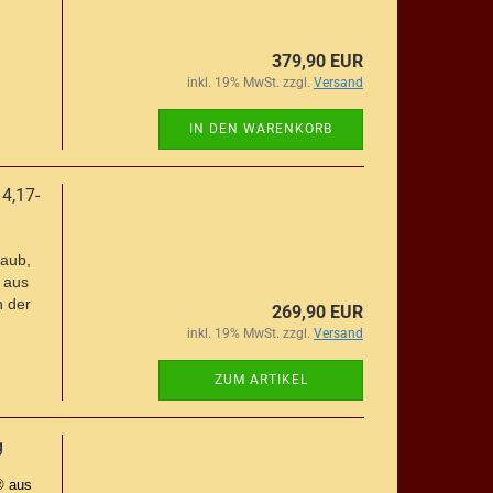
379,90 EUR
inkl. 19% MwSt. zzgl.
Versand
IN DEN WARENKORB
4,17-
taub,
 aus
n der
269,90 EUR
inkl. 19% MwSt. zzgl.
Versand
ZUM ARTIKEL
g
® aus