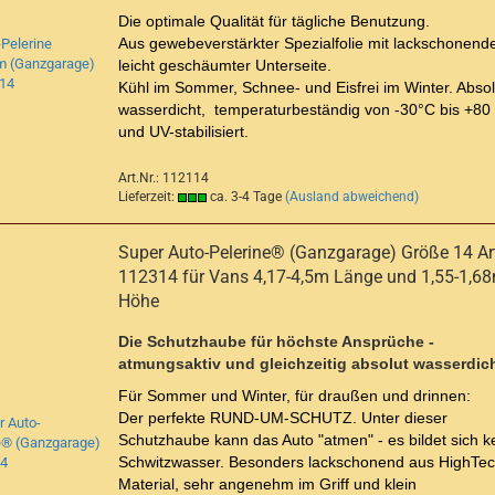
Die optimale Qualität für tägliche Benutzung.
Aus gewebeverstärkter Spezialfolie mit lackschonende
leicht geschäumter Unterseite.
Kühl im Sommer, Schnee- und Eisfrei im Winter. Absol
wasserdicht, temperaturbeständig von -30°C bis +80
und UV-stabilisiert.
Art.Nr.: 112114
Lieferzeit:
ca. 3-4 Tage
(Ausland abweichend)
Super Auto-Pelerine® (Ganzgarage) Größe 14 Art
112314 für Vans 4,17-4,5m Länge und 1,55-1,6
Höhe
Die Schutzhaube für höchste Ansprüche -
atmungsaktiv und gleichzeitig absolut wasserdich
Für Sommer und Winter, für draußen und drinnen:
Der perfekte RUND-UM-SCHUTZ. Unter dieser
Schutzhaube kann das Auto "atmen" - es bildet sich k
Schwitzwasser. Besonders lackschonend aus HighTec
Material, sehr angenehm im Griff und klein