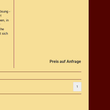
Lösung -
r!
en, in
r
che
t sich
Preis auf Anfrage
1