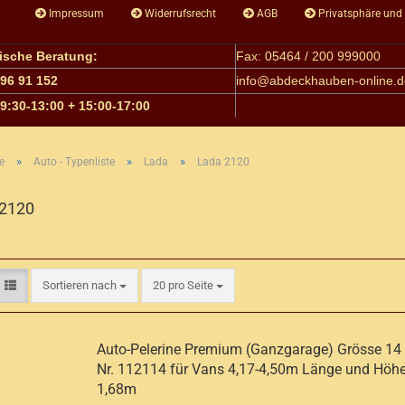
Impressum
Widerrufsrecht
AGB
Privatsphäre und
nische Beratung:
Fax: 05464 / 200 999000
 96 91 152
info@
abdeckhauben-online.d
09:30-13:00 + 15:00-17:00
»
»
»
e
Auto - Typenliste
Lada
Lada 2120
 2120
Sortieren nach
pro Seite
Sortieren nach
20 pro Seite
Auto-Pelerine Premium (Ganzgarage) Grösse 14 A
Nr. 112114 für Vans 4,17-4,50m Länge und Höhe
1,68m