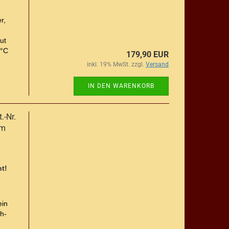
r,
ut
 °C
179,90 EUR
inkl. 19% MwSt. zzgl.
Versand
IN DEN WARENKORB
.-Nr.
8m
t!
ein
h-