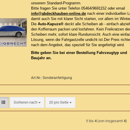
unserem Standard-Programm.
Bitte fragen Sie unter Telefon 05464/9691152 oder email
info@abdeckhauben-online.de
nach einer individuellen 
damit auch Sie mit klarer Sicht starten, vor allem im Winte
Die
Auto-Kapuze®
deckt alle Scheiben ab - einfach abzieh
den Kofferraum packen und losfahren. Kein Freikratzen de
Scheiben mehr, sofort klare Rundumsicht. Auch eine einfa
Lösung, wenn die Fahrgastzelle undicht ist.Der Preis richte
nach dem Angebot, das speziell für Sie angefertigt wird.
Bitte geben Sie bei einer Bestellung Fahrzeugtyp und
Baujahr an.
Art.Nr.: Sonderanfertigung
Sortieren nach
pro Seite
Sortieren nach
20 pro Seite
1
bis
4
(von insgesamt
4
)