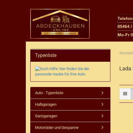
Telefo
05464 /
M
o-Fr 
Startseit
Typenliste
Lada
Auto - Typenliste
Halbgaragen
Ganzgaragen
Motorräder und Gespanne