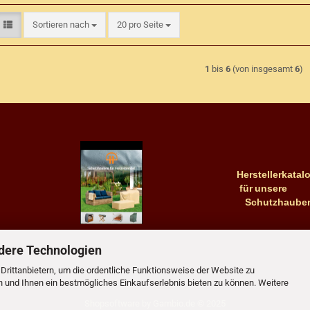
Sortieren nach
pro Seite
Sortieren nach
20 pro Seite
1
bis
6
(von insgesamt
6
)
Herstellerkatalo
für
unsere
Schutzhaube
dere Technologien
rittanbietern, um die ordentliche Funktionsweise der Website zu
n und Ihnen ein bestmögliches Einkaufserlebnis bieten zu können. Weitere
Shopsoftware
by Gambio.de © 2025