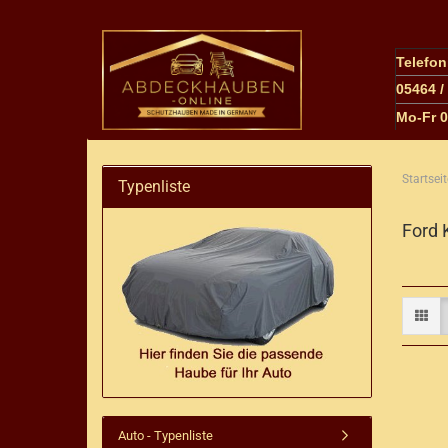
Telefo
05464 /
M
o-Fr 
Startseit
Typenliste
Ford 
Auto - Typenliste