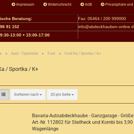
Impressum
Widerrufsrecht
AGB
Privatsphäre und
nische Beratung:
Fax: 05464 / 200 999000
 96 91 152
info@
abdeckhauben-online.d
09:30-13:00 + 15:00-17:00
»
»
»
e
Auto - Typenliste
Ford
Ford Ka / Sportka / K+
Ka / Sportka / K+
Sortieren nach
pro Seite
Sortieren nach
20 pro Seite
Bavaria-Autoabdeckhaube - Ganzgarage - Größe 
Art.-Nr. 112802 für Steilheck und Kombi bis 3,90
Wagenlänge