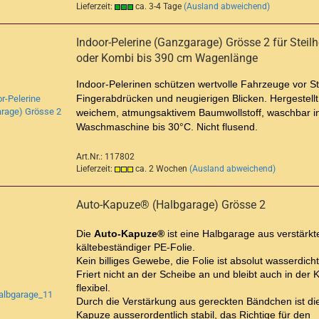
Lieferzeit:
ca. 3-4 Tage
(Ausland abweichend)
Indoor-Pelerine (Ganzgarage) Grösse 2 für Steil
oder Kombi bis 390 cm Wagenlänge
Indoor-Pelerinen schützen wertvolle Fahrzeuge vor S
Fingerabdrücken und neugierigen Blicken. Hergestellt
weichem, atmungsaktivem Baumwollstoff, waschbar i
Waschmaschine bis 30°C. Nicht flusend.
Art.Nr.: 117802
Lieferzeit:
ca. 2 Wochen
(Ausland abweichend)
Auto-Kapuze® (Halbgarage) Grösse 2
Die
Auto-Kapuze®
ist eine Halbgarage aus verstärkte
kältebeständiger PE-Folie.
Kein billiges Gewebe, die Folie ist absolut wasserdicht
Friert nicht an der Scheibe an und bleibt auch in der K
flexibel.
Durch die Verstärkung aus gereckten Bändchen ist di
Kapuze ausserordentlich stabil, das Richtige für den