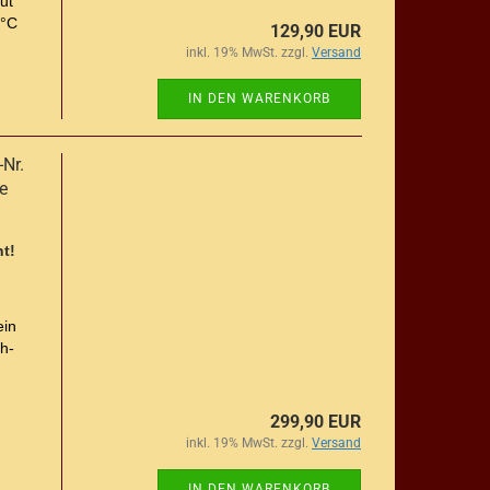
ut
 °C
129,90 EUR
inkl. 19% MwSt. zzgl.
Versand
IN DEN WARENKORB
-Nr.
e
t!
ein
h-
299,90 EUR
inkl. 19% MwSt. zzgl.
Versand
IN DEN WARENKORB