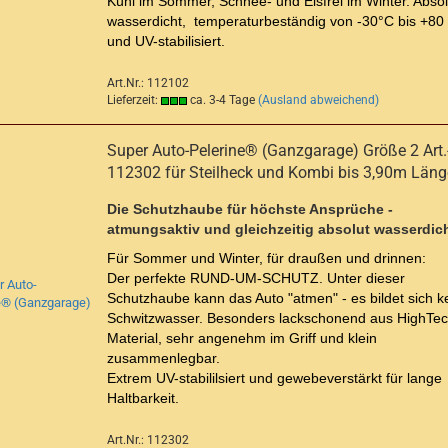
Kühl im Sommer, Schnee- und Eisfrei im Winter. Absol
wasserdicht, temperaturbeständig von -30°C bis +80
und UV-stabilisiert.
Art.Nr.: 112102
Lieferzeit:
ca. 3-4 Tage
(Ausland abweichend)
Super Auto-Pelerine® (Ganzgarage) Größe 2 Art.
112302 für Steilheck und Kombi bis 3,90m Läng
Die Schutzhaube für höchste Ansprüche -
atmungsaktiv und gleichzeitig absolut wasserdich
Für Sommer und Winter, für draußen und drinnen:
Der perfekte RUND-UM-SCHUTZ. Unter dieser
Schutzhaube kann das Auto "atmen" - es bildet sich k
Schwitzwasser. Besonders lackschonend aus HighTec
Material, sehr angenehm im Griff und klein
zusammenlegbar.
Extrem UV-stabililsiert und gewebeverstärkt für lange
Haltbarkeit.
Art.Nr.: 112302