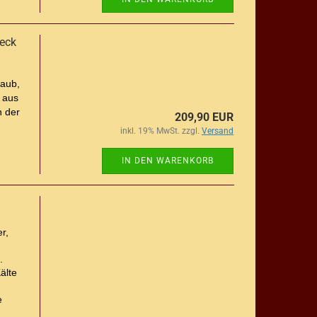
heck
taub,
 aus
n der
209,90 EUR
inkl. 19% MwSt. zzgl.
Versand
IN DEN WARENKORB
r,
.
älte
e