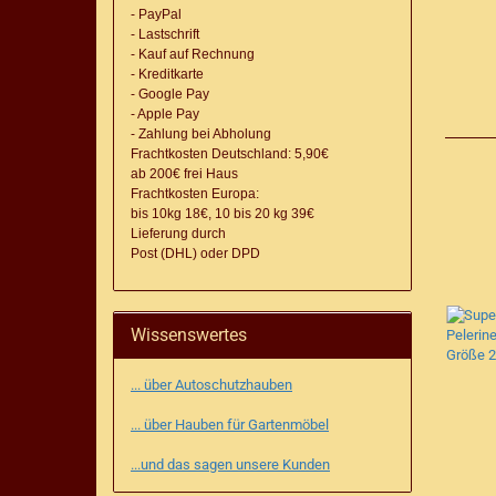
- PayPal
- Lastschrift
- Kauf auf Rechnung
- Kreditkarte
- Google Pay
- Apple Pay
- Zahlung bei Abholung
Frachtkosten Deutschland: 5,90€
ab 200€ frei Haus
Frachtkosten Europa:
bis 10kg 18€, 10 bis 20 kg 39€
Lieferung
durch
Post (DHL) oder DPD
Wissenswertes
... über Autoschutzhauben
... über Hauben für Gartenmöbel
...und das sagen unsere Kunden