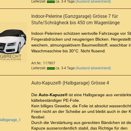
Lieferzeit:
ca. 3-4 Tage
(Ausland abweichend)
Indoor-Pelerine (Ganzgarage) Grösse 7 für
Stufe/Schrägheck bis 450 cm Wagenlänge
Indoor-Pelerinen schützen wertvolle Fahrzeuge vor S
Fingerabdrücken und neugierigen Blicken. Hergestellt
weichem, atmungsaktivem Baumwollstoff, waschbar i
Waschmaschine bis 30°C. Nicht flusend.
Art.Nr.: 117807
Lieferzeit:
ca. 3-4 Tage
(Ausland abweichend)
Auto-Kapuze® (Halbgarage) Grösse 4
Die
Auto-Kapuze®
ist eine Halbgarage aus verstärkte
kältebeständiger PE-Folie.
Kein billiges Gewebe, die Folie ist absolut wasserdicht
Friert nicht an der Scheibe an und bleibt auch in der K
flexibel.
Durch die Verstärkung aus gereckten Bändchen ist di
Kapuze ausserordentlich stabil, das Richtige für den