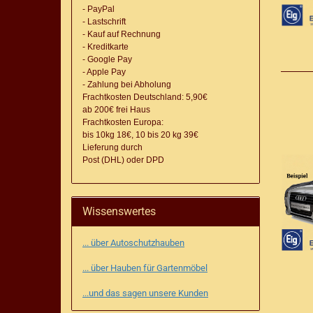
- PayPal
- Lastschrift
- Kauf auf Rechnung
- Kreditkarte
- Google Pay
- Apple Pay
- Zahlung bei Abholung
Frachtkosten Deutschland: 5,90€
ab 200€ frei Haus
Frachtkosten Europa:
bis 10kg 18€, 10 bis 20 kg 39€
Lieferung
durch
Post (DHL) oder DPD
Wissenswertes
... über Autoschutzhauben
... über Hauben für Gartenmöbel
...und das sagen unsere Kunden