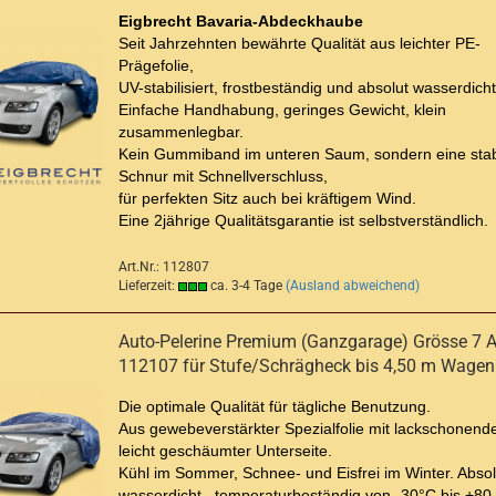
Eigbrecht Bavaria-Abdeckhaube
Seit Jahrzehnten bewährte Qualität aus leichter
PE-
Prägefolie,
UV-stabilisiert, frostbeständig und absolut wasserdicht
Einfache Handhabung, geringes Gewicht, klein
zusammenlegbar.
Kein Gummiband im unteren Saum, sondern eine stab
Schnur mit Schnellverschluss,
für perfekten Sitz auch bei kräftigem Wind.
Eine 2jährige Qualitätsgarantie ist selbstverständlich.
Art.Nr.: 112807
Lieferzeit:
ca. 3-4 Tage
(Ausland abweichend)
Auto-Pelerine Premium (Ganzgarage) Grösse 7 Ar
112107 für Stufe/Schrägheck bis 4,50 m Wagen
Die optimale Qualität für tägliche Benutzung.
Aus gewebeverstärkter Spezialfolie mit lackschonende
leicht geschäumter Unterseite.
Kühl im Sommer, Schnee- und Eisfrei im Winter. Absol
wasserdicht, temperaturbeständig von -30°C bis +80