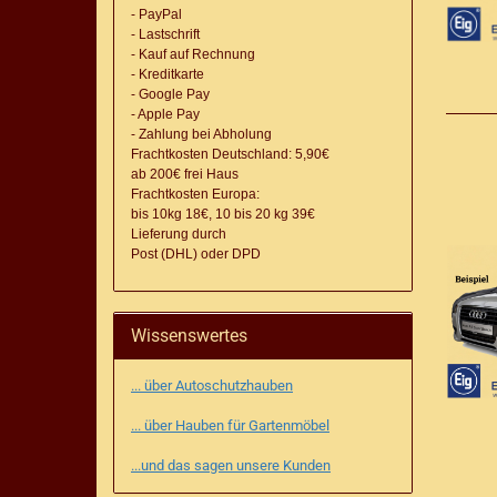
- PayPal
- Lastschrift
- Kauf auf Rechnung
- Kreditkarte
- Google Pay
- Apple Pay
- Zahlung bei Abholung
Frachtkosten Deutschland: 5,90€
ab 200€ frei Haus
Frachtkosten Europa:
bis 10kg 18€, 10 bis 20 kg 39€
Lieferung
durch
Post (DHL) oder DPD
Wissenswertes
... über Autoschutzhauben
... über Hauben für Gartenmöbel
...und das sagen unsere Kunden