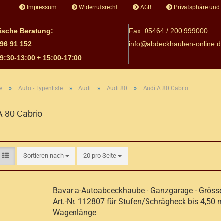
Impressum
Widerrufsrecht
AGB
Privatsphäre und
nische Beratung:
Fax: 05464 / 200 999000
 96 91 152
info@
abdeckhauben-online.d
09:30-13:00 + 15:00-17:00
»
»
»
»
e
Auto - Typenliste
Audi
Audi 80
Audi A 80 Cabrio
A 80 Cabrio
Sortieren nach
pro Seite
Sortieren nach
20 pro Seite
Bavaria-Autoabdeckhaube - Ganzgarage - Grösse
Art.-Nr. 112807 für Stufen/Schrägheck bis 4,50 
Wagenlänge