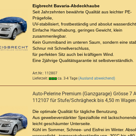
Eigbrecht Bavaria-Abdeckhaube
Seit Jahrzehnten bewährte Qualität aus leichter
PE-
Prägefolie,
UV-stabilisiert, frostbeständig und absolut wasserdicht
Einfache Handhabung, geringes Gewicht, klein
zusammenlegbar.
Kein Gummiband im unteren Saum, sondern eine stab
Schnur mit Schnellverschluss,
für perfekten Sitz auch bei kräftigem Wind.
Eine 2jährige Qualitätsgarantie ist selbstverständlich.
Art.Nr.: 112807
Lieferzeit:
ca. 3-4 Tage
(Ausland abweichend)
Auto-Pelerine Premium (Ganzgarage) Grösse 7 Ar
112107 für Stufe/Schrägheck bis 4,50 m Wagen
Die optimale Qualität für tägliche Benutzung.
Aus gewebeverstärkter Spezialfolie mit lackschonende
leicht geschäumter Unterseite.
Kühl im Sommer, Schnee- und Eisfrei im Winter. Absol
wasserdicht, temperaturbeständig von -30°C bis +80