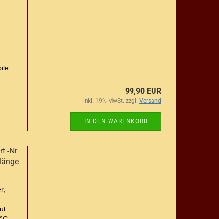
.
ile
99,90 EUR
inkl. 19% MwSt. zzgl.
Versand
IN DEN WARENKORB
t.-Nr.
länge
r,
ut
 °C