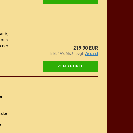
taub,
 aus
n der
219,90 EUR
inkl. 19% MwSt. zzgl.
Versand
ZUM ARTIKEL
r,
.
älte
e