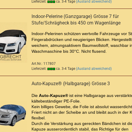
Lieferzeit:
ca. 3-4 Tage
(Ausland abweichend)
Indoor-Pelerine (Ganzgarage) Grösse 7 für
Stufe/Schrägheck bis 450 cm Wagenlänge
Indoor-Pelerinen schützen wertvolle Fahrzeuge vor S
Fingerabdrücken und neugierigen Blicken. Hergestellt
weichem, atmungsaktivem Baumwollstoff, waschbar i
Waschmaschine bis 30°C. Nicht flusend.
Art.Nr.: 117807
Lieferzeit:
ca. 3-4 Tage
(Ausland abweichend)
Auto-Kapuze® (Halbgarage) Grösse 3
Die
Auto-Kapuze®
ist eine Halbgarage aus verstärkte
kältebeständiger PE-Folie.
Kein billiges Gewebe, die Folie ist absolut wasserdicht
Friert nicht an der Scheibe an und bleibt auch in der K
flexibel.
Durch die Verstärkung aus gereckten Bändchen ist di
Kapuze ausserordentlich stabil, das Richtige für den