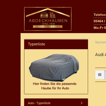
Telefo
05464 /
M
o-Fr 
Startseit
Typenliste
Audi 
Auto - Typenliste