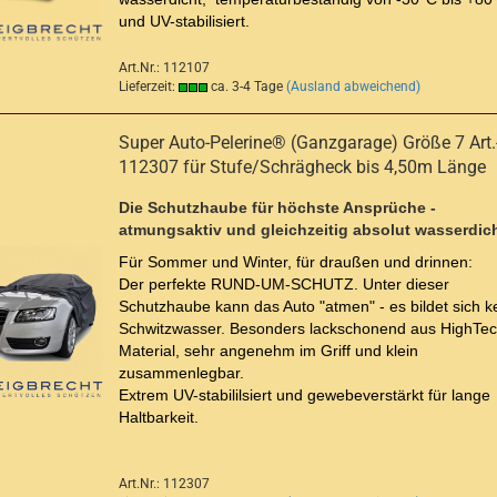
und UV-stabilisiert.
Art.Nr.: 112107
Lieferzeit:
ca. 3-4 Tage
(Ausland abweichend)
Super Auto-Pelerine® (Ganzgarage) Größe 7 Art.
112307 für Stufe/Schrägheck bis 4,50m Länge
Die Schutzhaube für höchste Ansprüche -
atmungsaktiv und gleichzeitig absolut wasserdich
Für Sommer und Winter, für draußen und drinnen:
Der perfekte RUND-UM-SCHUTZ. Unter dieser
Schutzhaube kann das Auto "atmen" - es bildet sich k
Schwitzwasser. Besonders lackschonend aus HighTec
Material, sehr angenehm im Griff und klein
zusammenlegbar.
Extrem UV-stabililsiert und gewebeverstärkt für lange
Haltbarkeit.
Art.Nr.: 112307