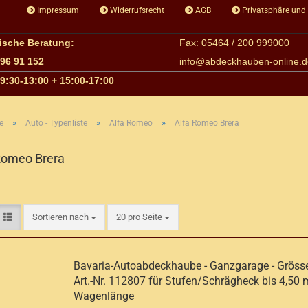
Impressum
Widerrufsrecht
AGB
Privatsphäre und
nische Beratung:
Fax: 05464 / 200 999000
 96 91 152
info@
abdeckhauben-online.d
09:30-13:00 + 15:00-17:00
»
»
»
e
Auto - Typenliste
Alfa Romeo
Alfa Romeo Brera
Romeo Brera
Sortieren nach
pro Seite
Sortieren nach
20 pro Seite
Bavaria-Autoabdeckhaube - Ganzgarage - Grösse
Art.-Nr. 112807 für Stufen/Schrägheck bis 4,50 
Wagenlänge