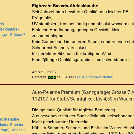
Eigbrecht Bavaria-Abdeckhaube
Seit Jahrzehnten bewährte Qualität aus leichter
PE-
Prägefolie,
UV-stabilisiert, frostbeständig und absolut wasserdicht
Einfache Handhabung, geringes Gewicht, klein
zusammenlegbar.
Kein Gummiband im unteren Saum, sondern eine stab
Schnur mit Schnellverschluss,
für perfekten Sitz auch bei kräftigem Wind.
Eine 2jährige Qualitätsgarantie ist selbstverständlich.
Art.Nr.: 112807
Lieferzeit:
ca. 3-4 Tage
(Ausland abweichend)
Auto-Pelerine Premium (Ganzgarage) Grösse 7 Ar
112107 für Stufe/Schrägheck bis 4,50 m Wagen
Die optimale Qualität für tägliche Benutzung.
Aus gewebeverstärkter Spezialfolie mit lackschonende
leicht geschäumter Unterseite.
Kühl im Sommer, Schnee- und Eisfrei im Winter. Absol
wasserdicht, temperaturbeständig von -30°C bis +80