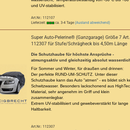
und UV-stabilisiert.
Art.Nr.: 112107
Lieferzeit:
ca. 3-4 Tage
(Ausland abweichend)
Super Auto-Pelerine® (Ganzgarage) Größe 7 Art.
112307 für Stufe/Schrägheck bis 4,50m Länge
Die Schutzhaube für höchste Ansprüche -
atmungsaktiv und gleichzeitig absolut wasserdich
Für Sommer und Winter, für draußen und drinnen:
Der perfekte RUND-UM-SCHUTZ. Unter dieser
Schutzhaube kann das Auto "atmen" - es bildet sich k
Schwitzwasser. Besonders lackschonend aus HighTec
Material, sehr angenehm im Griff und klein
zusammenlegbar.
Extrem UV-stabililsiert und gewebeverstärkt für lange
Haltbarkeit.
Art.Nr.: 112307