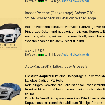
Lieferzeit:
ca. 3-4 Tage
(Ausland abweichend)
Indoor-Pelerine (Ganzgarage) Grösse 7 für
Stufe/Schrägheck bis 450 cm Wagenlänge
Indoor-Pelerinen schützen wertvolle Fahrzeuge vor S
Fingerabdrücken und neugierigen Blicken. Hergestellt
weichem, atmungsaktivem Baumwollstoff, waschbar i
Waschmaschine bis 30°C. Nicht flusend.
Art.Nr.: 117807
Lieferzeit:
ca. 3-4 Tage
(Ausland abweichend)
Auto-Kapuze® (Halbgarage) Grösse 3
Die
Auto-Kapuze®
ist eine Halbgarage aus verstärkte
kältebeständiger PE-Folie.
Kein billiges Gewebe, die Folie ist absolut wasserdicht
Friert nicht an der Scheibe an und bleibt auch in der K
flexibel.
Durch die Verstärkung aus gereckten Bändchen ist di
Kapuze ausserordentlich stabil, das Richtige für den