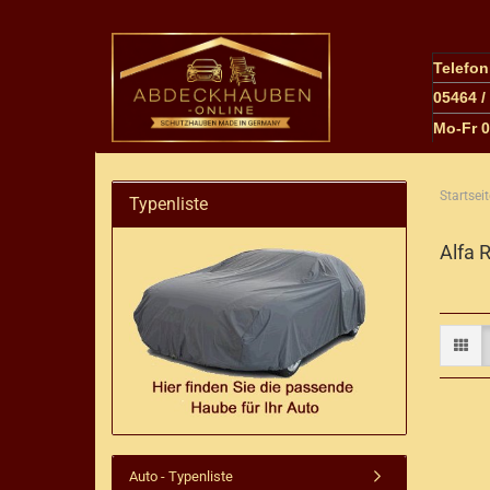
Telefo
05464 /
M
o-Fr 
Startseit
Typenliste
Alfa 
Auto - Typenliste