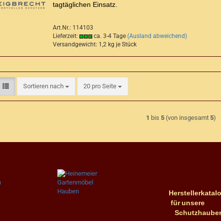
tagtäglichen Einsatz.
Art.Nr.: 114103
Lieferzeit:
ca. 3-4 Tage
(Ausland abweichend)
Versandgewicht:
1,2
kg je Stück
Sortieren nach
pro Seite
Sortieren nach
20 pro Seite
1
bis
5
(von insgesamt
5
)
Herstellerkatalo
für
unsere
Schutzhaube