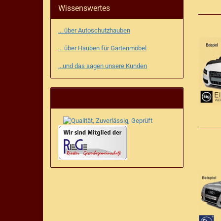
Wissenswertes
... über Autoschutzhauben
... über Hauben für Gartenmöbel
...und das sagen unsere Kunden