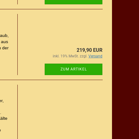
taub,
 aus
n der
219,90 EUR
inkl. 19% MwSt. zzgl.
Versand
ZUM ARTIKEL
r,
.
älte
e