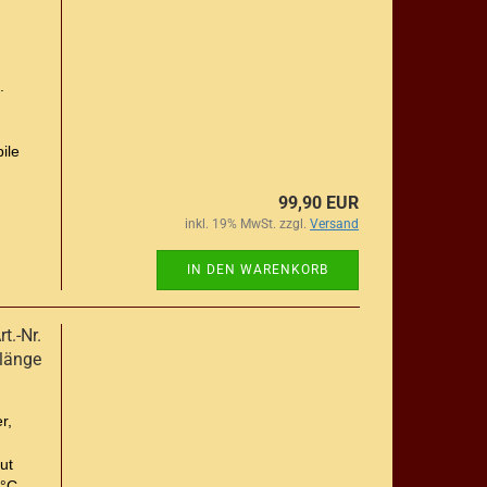
.
ile
99,90 EUR
inkl. 19% MwSt. zzgl.
Versand
IN DEN WARENKORB
t.-Nr.
länge
r,
ut
 °C