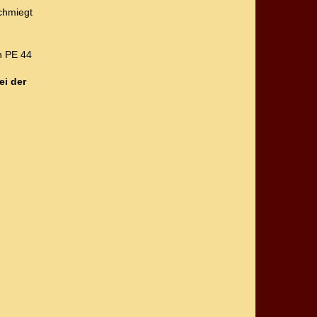
chmiegt
n PE 44
ei der