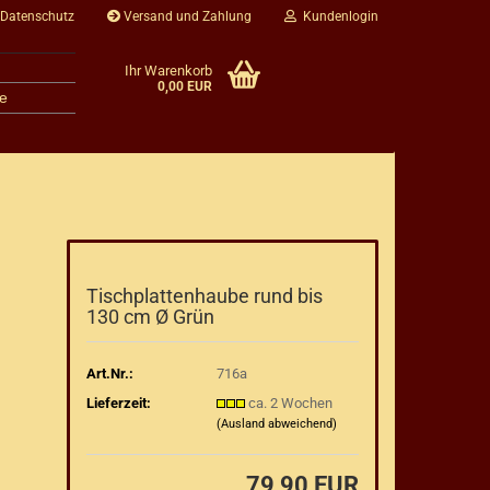
 Datenschutz
Versand und Zahlung
Kundenlogin
Ihr Warenkorb
0,00 EUR
e
Tischplattenhaube rund bis
130 cm Ø Grün
Art.Nr.:
716a
Lieferzeit:
ca. 2 Wochen
(Ausland abweichend)
79,90 EUR