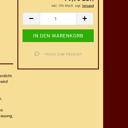
inkl. 19% MwSt. zzgl.
Versand
FRAGE ZUM PRODUKT
erdicht.
wird
r,
en
rauung,