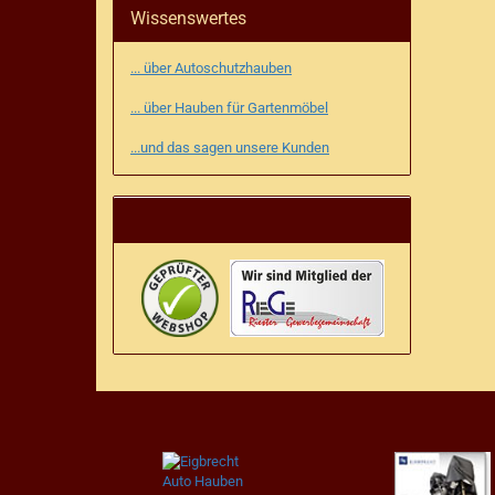
Wissenswertes
... über Autoschutzhauben
... über Hauben für Gartenmöbel
...und das sagen unsere Kunden