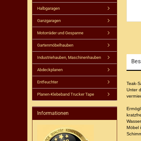
Halbgaragen
Ganzgaragen
Motorräder und Gespanne
Gartenmöbelhauben
Industriehauben, Maschinenhauben
Bes
Abdeckplanen
Entfeuchter
Teak-Sa
Unter 
Planen-Klebeband Trucker Tape
vermied
Ermögli
Informationen
kratzfr
Wasserd
Möbel 
Schimm