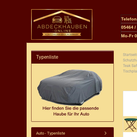
Telefo
05464 /
M
o-Fr 
Startseit
Typenliste
Schutzha
Teak Sa
Tischpl
Auto - Typenliste