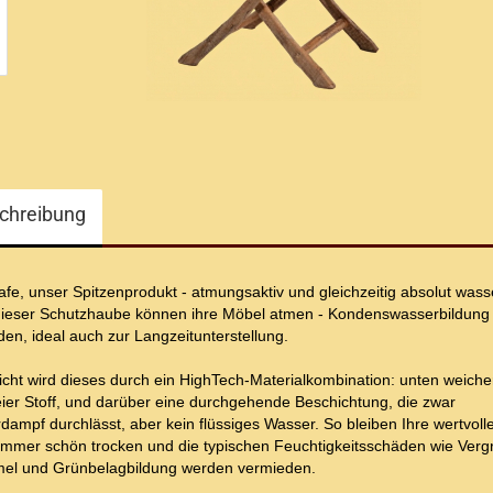
chreibung
fe, unser Spitzenprodukt - atmungsaktiv und gleichzeitig absolut wass
dieser Schutzhaube können ihre Möbel atmen - Kondenswasserbildung 
en, ideal auch zur Langzeitunterstellung.
cht wird dieses durch ein HighTech-Materialkombination: unten weiche
eier Stoff, und darüber eine durchgehende Beschichtung, die zwar
ampf durchlässt, aber kein flüssiges Wasser. So bleiben Ihre wertvoll
immer schön trocken und die typischen Feuchtigkeitsschäden wie Verg
el und Grünbelagbildung werden vermieden.