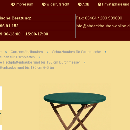
Impressum
Widerrufsrecht
AGB
Privatsphäre und
nische Beratung:
Fax: 05464 / 200 999000
 96 91 152
info@
abdeckhauben-online.d
09:30-13:00 + 15:00-17:00
»
»
»
e
Gartenmöbelhauben
Schutzhauben für Gartentische
»
uben für Tischplatten
»
fe Tischplattenhaube rund bis 130 cm Durchmesser
attenhaube rund bis 130 cm Ø Grün