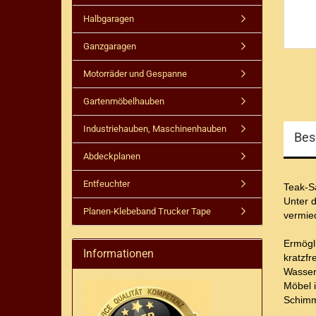
Halbgaragen
Ganzgaragen
Motorräder und Gespanne
Gartenmöbelhauben
Industriehauben, Maschinenhauben
Bes
Abdeckplanen
Entfeuchter
Teak-Sa
Unter 
Planen-Klebeband Trucker Tape
vermied
Ermögli
Informationen
kratzfr
Wasserd
Möbel 
Schimm