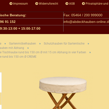
Impressum
Widerrufsrecht
AGB
Privatsphäre und
nische Beratung:
Fax: 05464 / 200 999000
 96 91 152
info@
abdeckhauben-online.d
09:30-13:00 + 15:00-17:00
»
»
»
e
Gartenmöbelhauben
Schutzhauben für Gartentische
»
auben mit Abhang
»
e Tischhaube rund bis 150 cm Ø mit 15 cm Abhang in vier Farben
fe rund bis 150 cm Ø CREME