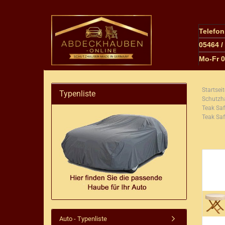
Telefo
05464 /
M
o-Fr 
Startseit
Typenliste
Schutzh
Teak Saf
Teak Sa
Auto - Typenliste