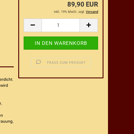
89,90 EUR
inkl. 19% MwSt. zzgl.
Versand
FRAGE ZUM PRODUKT
erdicht.
wird
r,
en
rauung,