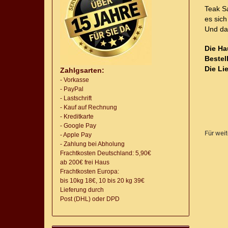
Teak S
es sic
Und da
Die Ha
Bestel
Die Lie
Zahlgsarten:
- Vorkasse
- PayPal
- Lastschrift
- Kauf auf Rechnung
- Kreditkarte
- Google Pay
Für wei
- Apple Pay
- Zahlung bei Abholung
Frachtkosten Deutschland: 5,90€
ab 200€ frei Haus
Frachtkosten Europa:
bis 10kg 18€, 10 bis 20 kg 39€
Lieferung
durch
Post (DHL) oder DPD