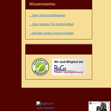
Wissenswertes
... über Autoschutzhauben
... über Hauben für Gartenmöbel
...und das sagen unsere Kunden