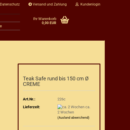
 Datenschutz
Versand und Zahlung
Kundenlogin
Ihr Warenkorb
0,00 EUR
e
Teak Safe rund bis 150 cm Ø
CREME
Art.Nr.:
226c
Lieferzeit:
ca.
2 Wochen
(Ausland abweichend)