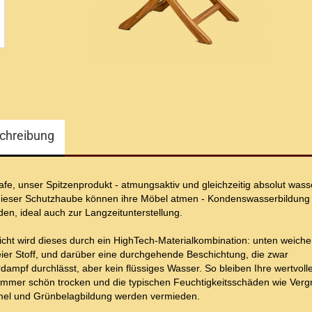
chreibung
fe, unser Spitzenprodukt - atmungsaktiv und gleichzeitig absolut wass
dieser Schutzhaube können ihre Möbel atmen - Kondenswasserbildung 
en, ideal auch zur Langzeitunterstellung.
cht wird dieses durch ein HighTech-Materialkombination: unten weiche
eier Stoff, und darüber eine durchgehende Beschichtung, die zwar
ampf durchlässt, aber kein flüssiges Wasser. So bleiben Ihre wertvoll
immer schön trocken und die typischen Feuchtigkeitsschäden wie Verg
el und Grünbelagbildung werden vermieden.