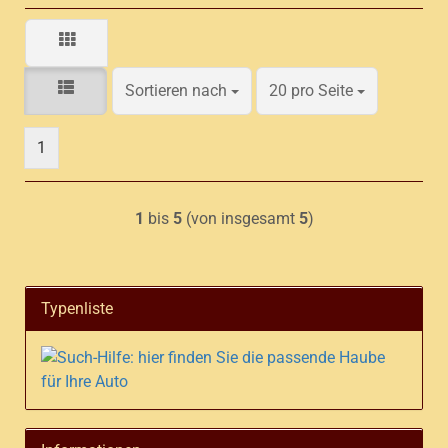
Sortieren nach
pro Seite
Sortieren nach
20 pro Seite
1
1
bis
5
(von insgesamt
5
)
Typenliste