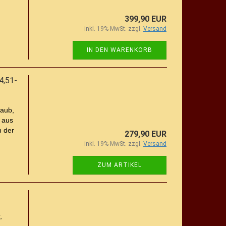
399,90 EUR
inkl. 19% MwSt. zzgl.
Versand
IN DEN WARENKORB
4,51-
taub,
 aus
n der
279,90 EUR
inkl. 19% MwSt. zzgl.
Versand
ZUM ARTIKEL
,