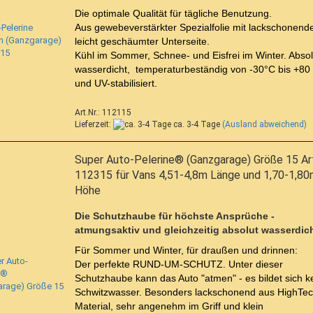
Die optimale Qualität für tägliche Benutzung.
Aus gewebeverstärkter Spezialfolie mit lackschonende
leicht geschäumter Unterseite.
Kühl im Sommer, Schnee- und Eisfrei im Winter. Absol
wasserdicht, temperaturbeständig von -30°C bis +80
und UV-stabilisiert.
Art.Nr.: 112115
Lieferzeit:
ca. 3-4 Tage
(Ausland abweichend)
Super Auto-Pelerine® (Ganzgarage) Größe 15 Art
112315 für Vans 4,51-4,8m Länge und 1,70-1,8
Höhe
Die Schutzhaube für höchste Ansprüche -
atmungsaktiv und gleichzeitig absolut wasserdich
Für Sommer und Winter, für draußen und drinnen:
Der perfekte RUND-UM-SCHUTZ. Unter dieser
Schutzhaube kann das Auto "atmen" - es bildet sich k
Schwitzwasser. Besonders lackschonend aus HighTec
Material, sehr angenehm im Griff und klein