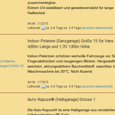
zusammenlegbar.
Extrem UV-stabililsiert und gewebeverstärkt für lange
Haltbarkeit.
Art.Nr.: 112315
Lieferzeit:
ca. 3-4 Tage
(Ausland abweichend)
Indoor-Pelerine (Ganzgarage) Größe 15 für Vans 
4,80m Länge und 1,70-1,80m Höhe
Indoor-Pelerinen schützen wertvolle Fahrzeuge vor S
Fingerabdrücken und neugierigen Blicken. Hergestellt
weichem, atmungsaktivem Baumwollstoff, waschbar i
Waschmaschine bis 30°C. Nicht flusend.
Art.Nr.: 117815
Lieferzeit:
ca. 3-4 Tage
(Ausland abweichend)
Auto-Kapuze® (Halbgarage) Grösse 1
Die Auto-Kapuze® ist eine Halbgarage aus verstärkter
kältebeständiger PE-Folie.