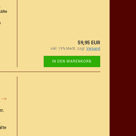
.
älte
e
59,95 EUR
inkl. 19% MwSt. zzgl.
Versand
IN DEN WARENKORB
 -->
r,
.
älte