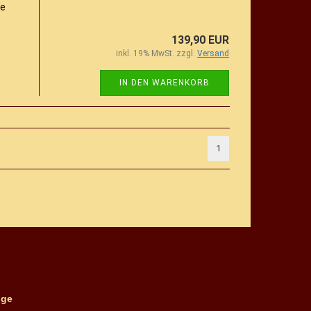
ie
139,90 EUR
inkl. 19% MwSt. zzgl.
Versand
IN DEN WARENKORB
1
ge