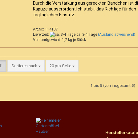
Durch die Verstärkung aus gereckten Bändchen ist d
Kapuze ausserordentlich stabil, das Richtige für den
tagtäglichen Einsatz.
Art.Nr.: 114107
Lieferzeit:
ca. 3-4 Tage
(Ausland abweichend)
Versandgewicht:
1,7
kg je Stück
Sortieren nach
pro Seite
Sortieren nach
20 pro Seite
1
bis
5
(von insgesamt
5
)
Herstellerkatalo