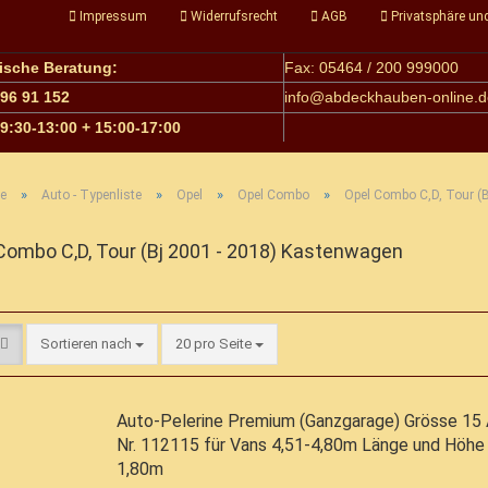
Impressum
Widerrufsrecht
AGB
Privatsphäre un
nische Beratung:
Fax: 05464 / 200 999000
 96 91 152
info@
abdeckhauben-online.d
09:30-13:00 + 15:00-17:00
»
»
»
»
te
Auto - Typenliste
Opel
Opel Combo
Opel Combo C,D, Tour (
Combo C,D, Tour (Bj 2001 - 2018) Kastenwagen
Sortieren nach
pro Seite
Sortieren nach
20 pro Seite
Auto-Pelerine Premium (Ganzgarage) Grösse 15 A
Nr. 112115 für Vans 4,51-4,80m Länge und Höhe 
1,80m