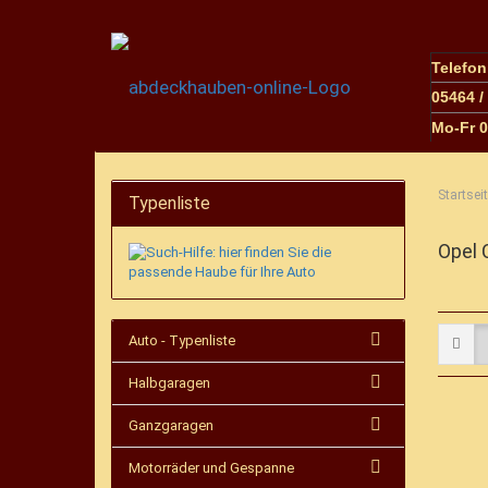
Telefo
05464 /
M
o-Fr 
Startsei
Typenliste
Opel 
Auto - Typenliste
Halbgaragen
Ganzgaragen
Motorräder und Gespanne