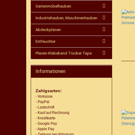
Gartenmöbelhauben
Industriehauben, Maschinenhauben
Abdeckplanen
Entfeuchter
Planen-Klebeband Trucker Tape
Informationen
Zahlgsarten:
- Vorkasse
- PayPal
- Lastschrift
- Kauf auf Rechnung
- Kreditkarte
- Google Pay
- Apple Pay
- Zahlung bei Abholung