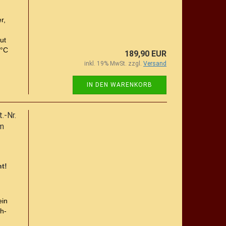
r,
ut
 °C
189,90 EUR
inkl. 19% MwSt. zzgl.
Versand
IN DEN WARENKORB
.-Nr.
0m
t!
ein
h-