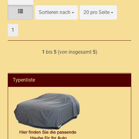
Sortieren nach
pro Seite
Sortieren nach
20 pro Seite
1
1
bis
5
(von insgesamt
5
)
Typenliste