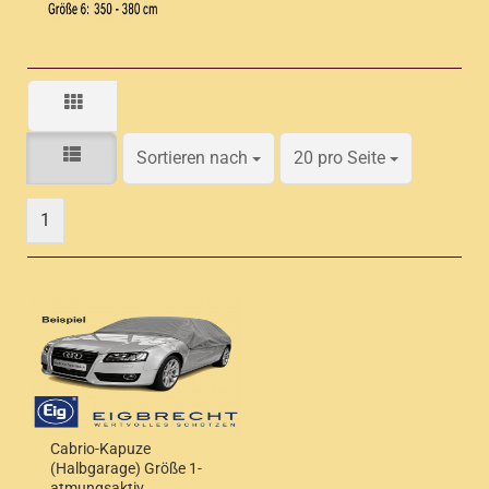
Sortieren nach
pro Seite
Sortieren nach
20 pro Seite
1
Cabrio-Kapuze
(Halbgarage) Größe 1-
atmungsaktiv