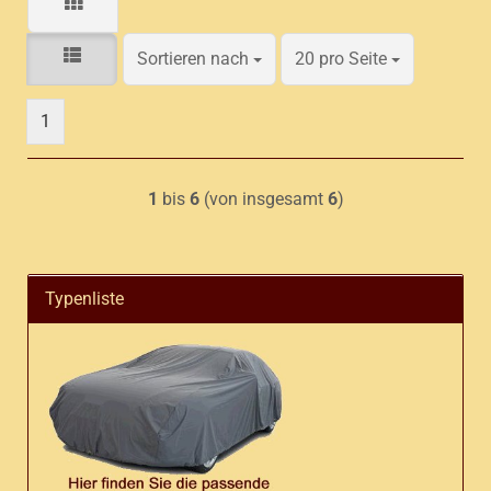
Sortieren nach
pro Seite
Sortieren nach
20 pro Seite
1
1
bis
6
(von insgesamt
6
)
Typenliste