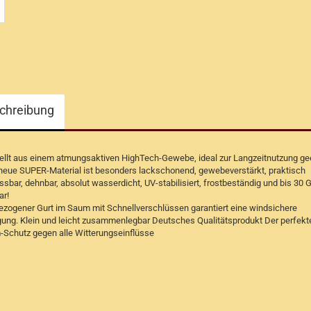
chreibung
ellt aus einem atmungsaktiven HighTech-Gewebe, ideal zur Langzeitnutzung ge
neue SUPER-Material ist besonders lackschonend, gewebeverstärkt, praktisch
ssbar, dehnbar, absolut wasserdicht, UV-stabilisiert, frostbeständig und bis 30 
r!
gezogener Gurt im Saum mit Schnellverschlüssen garantiert eine windsichere
gung. Klein und leicht zusammenlegbar Deutsches Qualitätsprodukt Der perfekt
Schutz gegen alle Witterungseinflüsse