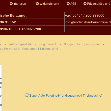
Impressum
Widerrufsrecht
AGB
Privatsphäre und
nische Beratung:
Fax: 05464 / 200 999000
 96 91 152
info@
abdeckhauben-online.d
09:30-13:00 + 15:00-17:00
»
»
»
»
e
Auto - Typenliste
Goggomobil
Goggomobil T (Limousine)
to-Pelerine® für Goggomobil T (Limousine)