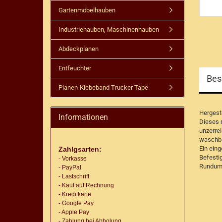
Gartenmöbelhauben
Industriehauben, Maschinenhauben
Abdeckplanen
Entfeuchter
Bes
Planen-Klebeband Trucker Tape
Hergest
Informationen
Dieses 
unzerrei
waschba
Ein ein
Zahlgsarten:
Befesti
- Vorkasse
Rundum-
- PayPal
- Lastschrift
- Kauf auf Rechnung
- Kreditkarte
- Google Pay
- Apple Pay
- Zahlung bei Abholung