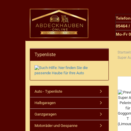
Telefo
05464 /
M
o-Fr 
Startseit
Typenliste
Super Au
Auto - Typenliste
Halbgaragen
Ganzgaragen
Motorräder und Gespanne