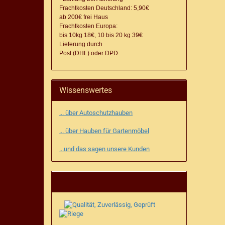
Frachtkosten Deutschland: 5,90€
ab 200€ frei Haus
Frachtkosten Europa:
bis 10kg 18€, 10 bis 20 kg 39€
Lieferung
durch
Post (DHL) oder DPD
Wissenswertes
... über Autoschutzhauben
... über Hauben für Gartenmöbel
...und das sagen unsere Kunden