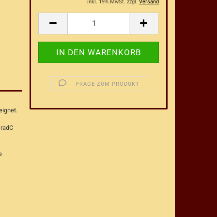
inkl. 19% MwSt. zzgl.
Versand
FRAGE ZUM PRODUKT
eignet.
GradC
e