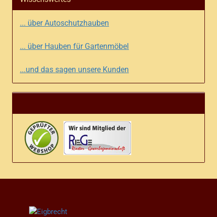
... über Autoschutzhauben
... über Hauben für Gartenmöbel
...und das sagen unsere Kunden