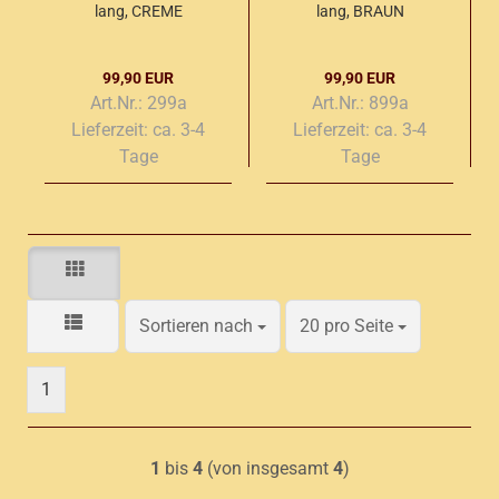
lang, CREME
lang, BRAUN
99,90 EUR
99,90 EUR
Art.Nr.: 299a
Art.Nr.: 899a
Lieferzeit:
ca. 3-4
Lieferzeit:
ca. 3-4
Tage
Tage
Sortieren nach
pro Seite
Sortieren nach
20 pro Seite
1
1
bis
4
(von insgesamt
4
)