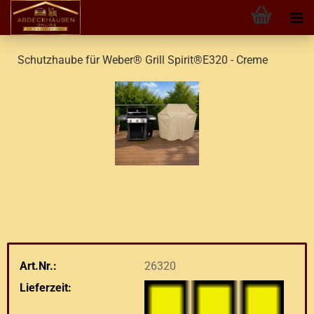
Schutzhaube für Weber® Grill Spirit®E320 - Creme
Art.Nr.:
26320
Lieferzeit: