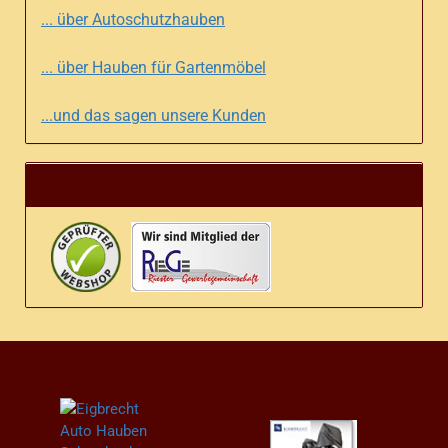
... über Autoschutzhauben
... über Hauben für Gartenmöbel
...und das sagen unsere Kunden