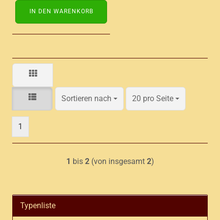
IN DEN WARENKORB
Sortieren nach
pro Seite
Sortieren nach
20 pro Seite
1
1
bis
2
(von insgesamt
2
)
Typenliste