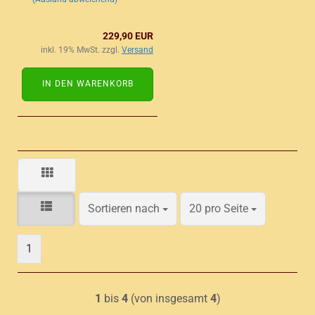
229,90 EUR
inkl. 19% MwSt. zzgl.
Versand
IN DEN WARENKORB
Sortieren nach
pro Seite
Sortieren nach
20 pro Seite
1
1
bis
4
(von insgesamt
4
)