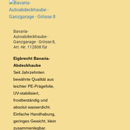
Bavaria-
Autoabdeckhaube -
Ganzgarage - Grösse 8,
Art.-Nr. 112808 für
Stufen/Schrägheck bis
4,90 m Wagenlänge
Eigbrecht Bavaria-
Abdeckhaube
Seit Jahrzehnten
bewährte Qualität aus
leichter
PE-Prägefolie,
UV-stabilisiert,
frostbeständig und
absolut wasserdicht.
Einfache Handhabung,
geringes Gewicht, klein
zusammenlegbar.