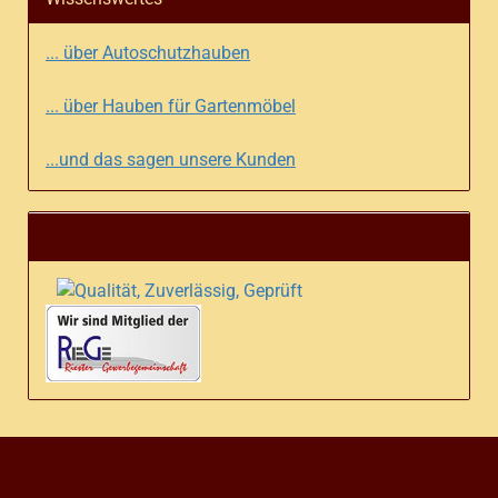
... über Autoschutzhauben
... über Hauben für Gartenmöbel
...und das sagen unsere Kunden