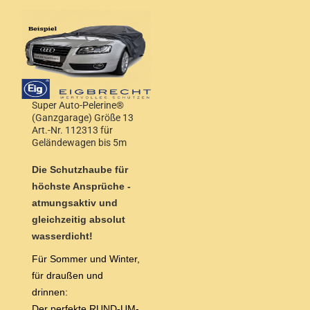
Super Auto-Pelerine®
(Ganzgarage) Größe 13
Art.-Nr. 112313 für
Geländewagen bis 5m
Länge und bis 1,90m
Höhe
Die Schutzhaube für
höchste Ansprüche -
atmungsaktiv und
gleichzeitig absolut
wasserdicht!
Für Sommer und Winter,
für draußen und
drinnen:
Der perfekte RUND-UM-