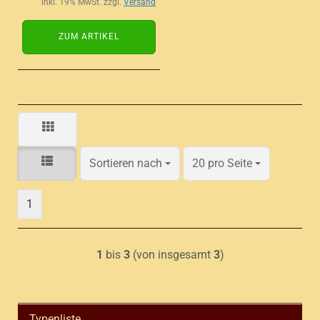
inkl. 19% MwSt. zzgl.
Versand
ZUM ARTIKEL
Sortieren nach
pro Seite
Sortieren nach
20 pro Seite
1
1
bis
3
(von insgesamt
3
)
Typenliste