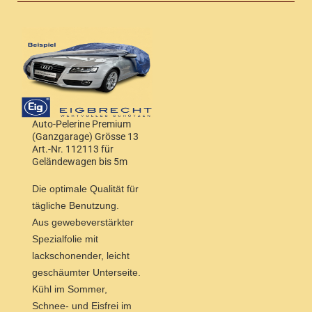
Auto-Pelerine Premium
(Ganzgarage) Grösse 13
Art.-Nr. 112113 für
Geländewagen bis 5m
Länge und bis 1,90m
Höhe
Die optimale Qualität für
tägliche Benutzung.
Aus gewebeverstärkter
Spezialfolie mit
lackschonender, leicht
geschäumter Unterseite.
Kühl im Sommer,
Schnee- und Eisfrei im