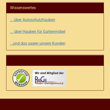
Wissenswertes
... über Autoschutzhauben
... über Hauben für Gartenmöbel
...und das sagen unsere Kunden