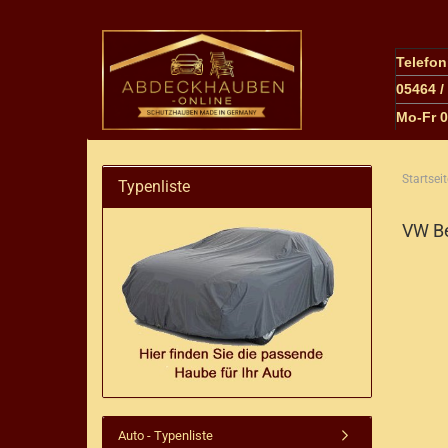
Telefo
05464 /
M
o-Fr 
Startseit
Typenliste
VW Be
Auto - Typenliste