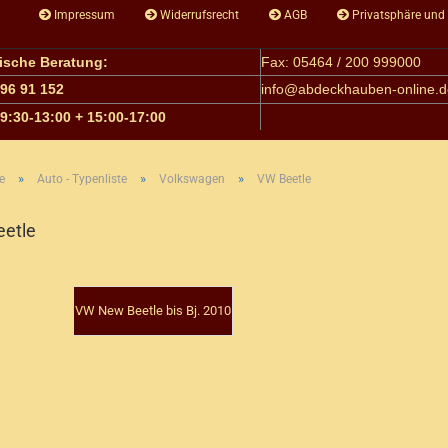
Impressum
Widerrufsrecht
AGB
Privatsphäre und
nische Beratung:
Fax: 05464 / 200 999000
 96 91 152
info@
abdeckhauben-online.d
09:30-13:00 + 15:00-17:00
»
»
»
e
Auto - Typenliste
Volkswagen
VW Beetle
etle
VW New Beetle bis Bj. 2010