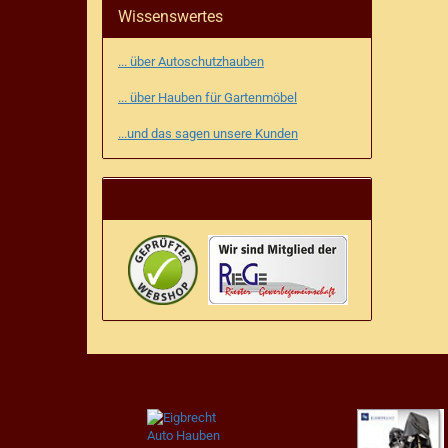
Wissenswertes
... über Autoschutzhauben
... über Hauben für Gartenmöbel
...und das sagen unsere Kunden