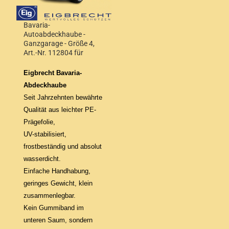
Bavaria-
Autoabdeckhaube -
Ganzgarage - Größe 4,
Art.-Nr. 112804 für
Steilheck und Kombi bis
4,50 m Wagenlänge
Eigbrecht Bavaria-
Abdeckhaube
Seit Jahrzehnten bewährte
Qualität aus leichter
PE-
Prägefolie,
UV-stabilisiert,
frostbeständig und absolut
wasserdicht.
Einfache Handhabung,
geringes Gewicht, klein
zusammenlegbar.
Kein Gummiband im
unteren Saum, sondern