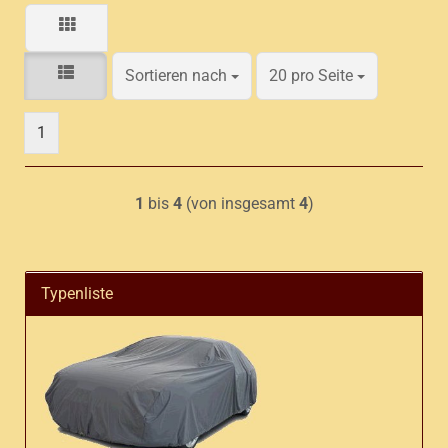
Sortieren nach
pro Seite
Sortieren nach
20 pro Seite
1
1
bis
4
(von insgesamt
4
)
Typenliste