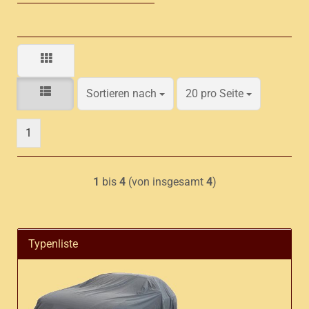
Sortieren nach
pro Seite
Sortieren nach
20 pro Seite
1
1
bis
4
(von insgesamt
4
)
Typenliste