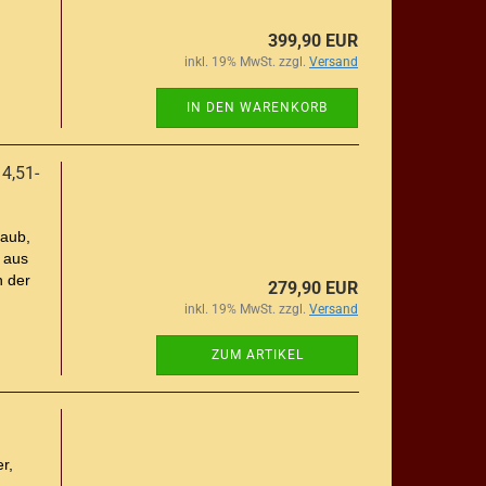
399,90 EUR
inkl. 19% MwSt. zzgl.
Versand
IN DEN WARENKORB
4,51-
taub,
 aus
n der
279,90 EUR
inkl. 19% MwSt. zzgl.
Versand
ZUM ARTIKEL
r,