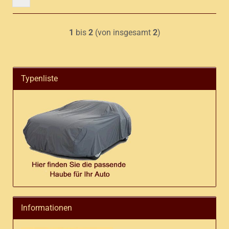
1
bis
2
(von insgesamt
2
)
Typenliste
Informationen