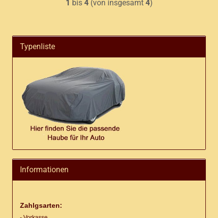
1
bis
4
(von insgesamt
4
)
Typenliste
Informationen
Zahlgsarten:
- Vorkasse