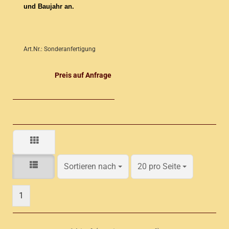
und Baujahr an.
Art.Nr.: Sonderanfertigung
Preis auf Anfrage
Sortieren nach
pro Seite
Sortieren nach
20 pro Seite
1