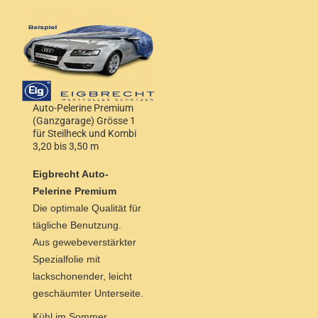
Auto-Pelerine Premium
(Ganzgarage) Grösse 1
für Steilheck und Kombi
3,20 bis 3,50 m
Wagenlänge und 1,52 m
Höhe
Eigbrecht Auto-
Pelerine Premium
Die optimale Qualität für
tägliche Benutzung.
Aus gewebeverstärkter
Spezialfolie mit
lackschonender, leicht
geschäumter Unterseite.
Kühl im Sommer,