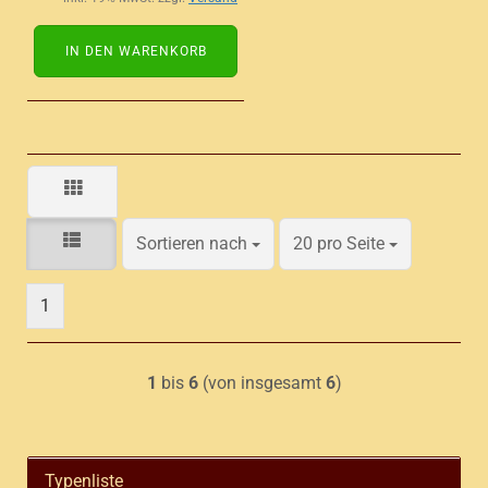
IN DEN WARENKORB
Sortieren nach
pro Seite
Sortieren nach
20 pro Seite
1
1
bis
6
(von insgesamt
6
)
Typenliste