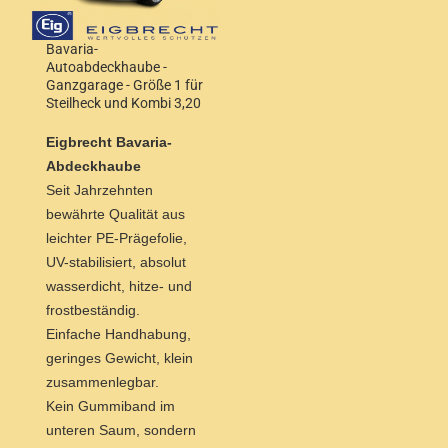
Bavaria-
Autoabdeckhaube -
Ganzgarage - Größe 1 für
Steilheck und Kombi 3,20
bis 3,50 m Wagenlänge
und 1,52 m Höhe
Eigbrecht Bavaria-
Abdeckhaube
Seit Jahrzehnten
bewährte Qualität aus
leichter PE-Prägefolie,
UV-stabilisiert, absolut
wasserdicht, hitze- und
frostbeständig.
Einfache Handhabung,
geringes Gewicht, klein
zusammenlegbar.
Kein Gummiband im
unteren Saum, sondern