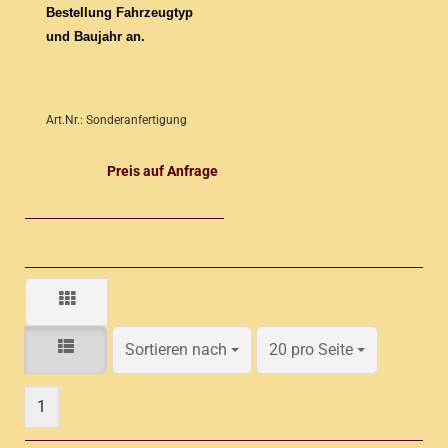
Bestellung Fahrzeugtyp
und Baujahr an.
Art.Nr.: Sonderanfertigung
Preis auf Anfrage
Sortieren nach
pro Seite
Sortieren nach
20 pro Seite
1