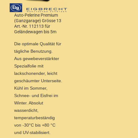
Auto-Pelerine Premium
(Ganzgarage) Grösse 13
Art.-Nr. 112113 für
Geländewagen bis 5m
Länge und bis 1,90m
Höhe
Die optimale Qualität für
tägliche Benutzung.
Aus gewebeverstärkter
Spezialfolie mit
lackschonender, leicht
geschäumter Unterseite.
Kühl im Sommer,
Schnee- und Eisfrei im
Winter. Absolut
wasserdicht,
temperaturbeständig
von -30°C bis +80 °C
und UV-stabilisiert.