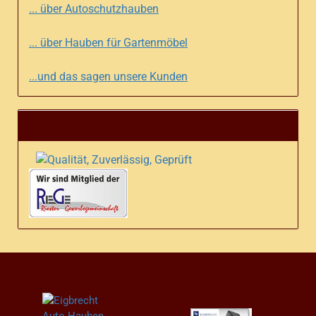
... über Autoschutzhauben
... über Hauben für Gartenmöbel
...und das sagen unsere Kunden