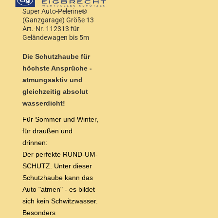
Super Auto-Pelerine®
(Ganzgarage) Größe 13
Art.-Nr. 112313 für
Geländewagen bis 5m
Länge und bis 1,90m
Höhe
Die Schutzhaube für
höchste Ansprüche -
atmungsaktiv und
gleichzeitig absolut
wasserdicht!
Für Sommer und Winter,
für draußen und
drinnen:
Der perfekte RUND-UM-
SCHUTZ. Unter dieser
Schutzhaube kann das
Auto "atmen" - es bildet
sich kein Schwitzwasser.
Besonders