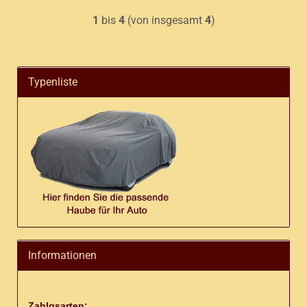
1
bis
4
(von insgesamt
4
)
Typenliste
Informationen
Zahlgsarten: