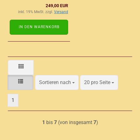
249,00 EUR
inkl. 19% MwSt. zzgl.
Versand
IN DEN WARENKORB
Sortieren nach
pro Seite
Sortieren nach
20 pro Seite
1
1
bis
7
(von insgesamt
7
)