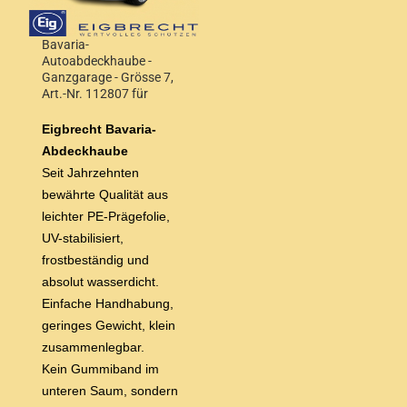
Bavaria-
Autoabdeckhaube -
Ganzgarage - Grösse 7,
Art.-Nr. 112807 für
Stufen/Schrägheck bis
4,50 m Wagenlänge
Eigbrecht Bavaria-
Abdeckhaube
Seit Jahrzehnten
bewährte Qualität aus
leichter
PE-Prägefolie,
UV-stabilisiert,
frostbeständig und
absolut wasserdicht.
Einfache Handhabung,
geringes Gewicht, klein
zusammenlegbar.
Kein Gummiband im
unteren Saum, sondern