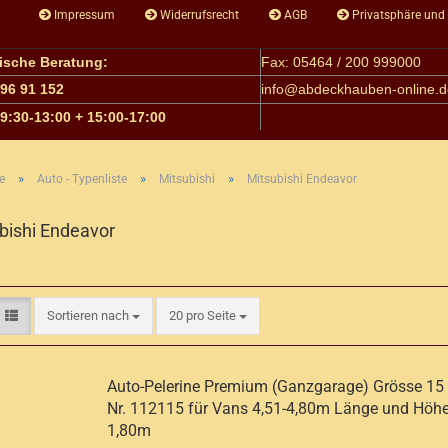
Impressum
Widerrufsrecht
AGB
Privatsphäre und
nische Beratung:
Fax: 05464 / 200 999000
 96 91 152
info@
abdeckhauben-online.d
09:30-13:00 + 15:00-17:00
»
»
»
e
Auto - Typenliste
Mitsubishi
Mitsubishi Endeavor
bishi Endeavor
Sortieren nach
pro Seite
Sortieren nach
20 pro Seite
Auto-Pelerine Premium (Ganzgarage) Grösse 15 A
Nr. 112115 für Vans 4,51-4,80m Länge und Höhe
1,80m