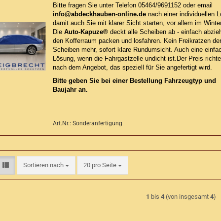
Bitte fragen Sie unter Telefon 05464/9691152 oder email
info@abdeckhauben-online.de
nach einer individuellen 
damit auch Sie mit klarer Sicht starten, vor allem im Winte
Die
Auto-Kapuze®
deckt alle Scheiben ab - einfach abzieh
den Kofferraum packen und losfahren. Kein Freikratzen de
Scheiben mehr, sofort klare Rundumsicht. Auch eine einfa
Lösung, wenn die Fahrgastzelle undicht ist.Der Preis richte
nach dem Angebot, das speziell für Sie angefertigt wird.
Bitte geben Sie bei einer Bestellung Fahrzeugtyp und
Baujahr an.
Art.Nr.: Sonderanfertigung
Sortieren nach
pro Seite
Sortieren nach
20 pro Seite
1
bis
4
(von insgesamt
4
)