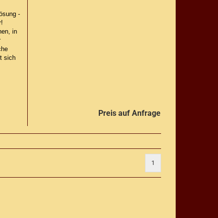
Lösung -
r!
en, in
r
che
t sich
Preis auf Anfrage
1