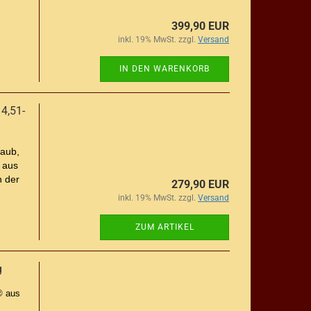
399,90 EUR
inkl. 19% MwSt. zzgl.
Versand
IN DEN WARENKORB
4,51-
taub,
 aus
n der
279,90 EUR
inkl. 19% MwSt. zzgl.
Versand
ZUM ARTIKEL
g
® aus