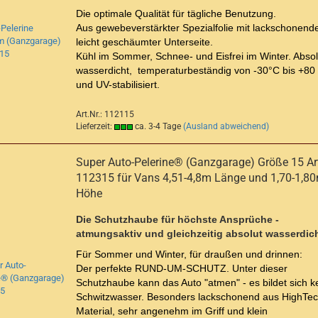
Die optimale Qualität für tägliche Benutzung.
Aus gewebeverstärkter Spezialfolie mit lackschonende
leicht geschäumter Unterseite.
Kühl im Sommer, Schnee- und Eisfrei im Winter. Absol
wasserdicht, temperaturbeständig von -30°C bis +80
und UV-stabilisiert.
Art.Nr.: 112115
Lieferzeit:
ca. 3-4 Tage
(Ausland abweichend)
Super Auto-Pelerine® (Ganzgarage) Größe 15 Art
112315 für Vans 4,51-4,8m Länge und 1,70-1,8
Höhe
Die Schutzhaube für höchste Ansprüche -
atmungsaktiv und gleichzeitig absolut wasserdich
Für Sommer und Winter, für draußen und drinnen:
Der perfekte RUND-UM-SCHUTZ. Unter dieser
Schutzhaube kann das Auto "atmen" - es bildet sich k
Schwitzwasser. Besonders lackschonend aus HighTec
Material, sehr angenehm im Griff und klein