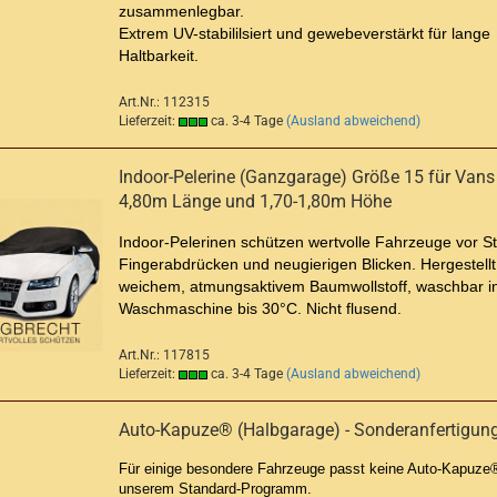
zusammenlegbar.
Extrem UV-stabililsiert und gewebeverstärkt für lange
Haltbarkeit.
Art.Nr.: 112315
Lieferzeit:
ca. 3-4 Tage
(Ausland abweichend)
Indoor-Pelerine (Ganzgarage) Größe 15 für Vans 
4,80m Länge und 1,70-1,80m Höhe
Indoor-Pelerinen schützen wertvolle Fahrzeuge vor S
Fingerabdrücken und neugierigen Blicken. Hergestellt
weichem, atmungsaktivem Baumwollstoff, waschbar i
Waschmaschine bis 30°C. Nicht flusend.
Art.Nr.: 117815
Lieferzeit:
ca. 3-4 Tage
(Ausland abweichend)
Auto-Kapuze® (Halbgarage) - Sonderanfertigun
Für einige besondere Fahrzeuge passt keine Auto-Kapuze
unserem Standard-Programm.