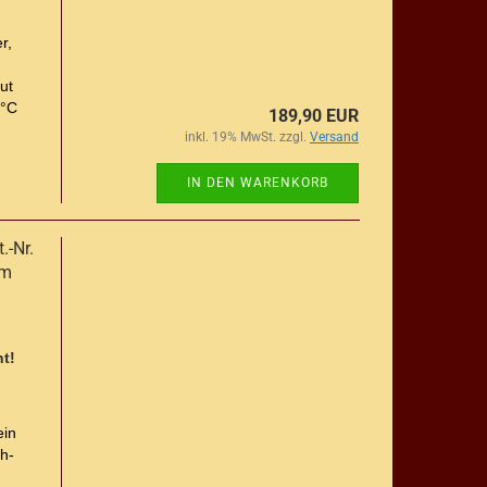
r,
ut
 °C
189,90 EUR
inkl. 19% MwSt. zzgl.
Versand
IN DEN WARENKORB
.-Nr.
0m
t!
ein
h-