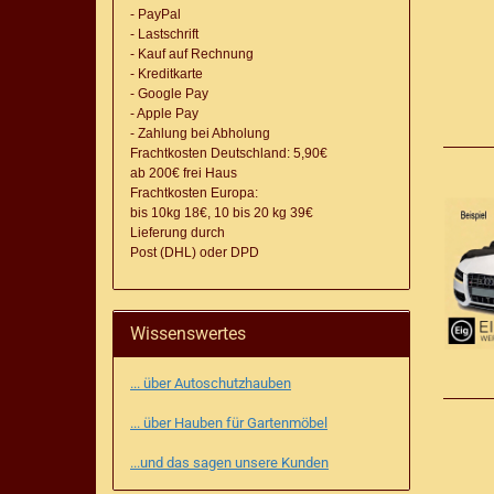
- PayPal
- Lastschrift
- Kauf auf Rechnung
- Kreditkarte
- Google Pay
- Apple Pay
- Zahlung bei Abholung
Frachtkosten Deutschland: 5,90€
ab 200€ frei Haus
Frachtkosten Europa:
bis 10kg 18€, 10 bis 20 kg 39€
Lieferung
durch
Post (DHL) oder DPD
Wissenswertes
... über Autoschutzhauben
... über Hauben für Gartenmöbel
...und das sagen unsere Kunden