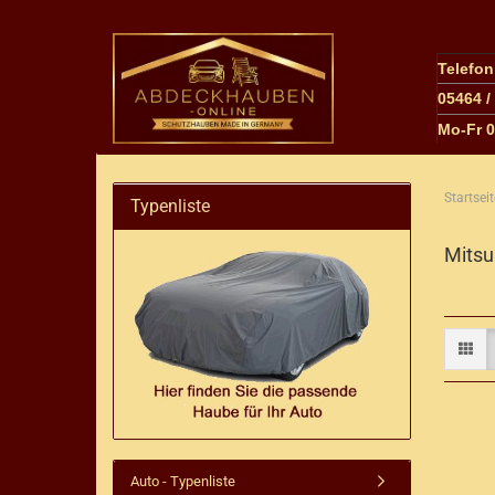
Telefo
05464 /
M
o-Fr 
Startseit
Typenliste
Mitsu
Auto - Typenliste