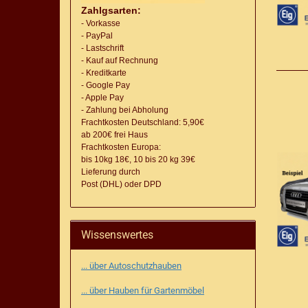
Zahlgsarten:
- Vorkasse
- PayPal
- Lastschrift
- Kauf auf Rechnung
- Kreditkarte
- Google Pay
- Apple Pay
- Zahlung bei Abholung
Frachtkosten Deutschland: 5,90€
ab 200€ frei Haus
Frachtkosten Europa:
bis 10kg 18€, 10 bis 20 kg 39€
Lieferung
durch
Post (DHL) oder DPD
Wissenswertes
... über Autoschutzhauben
... über Hauben für Gartenmöbel