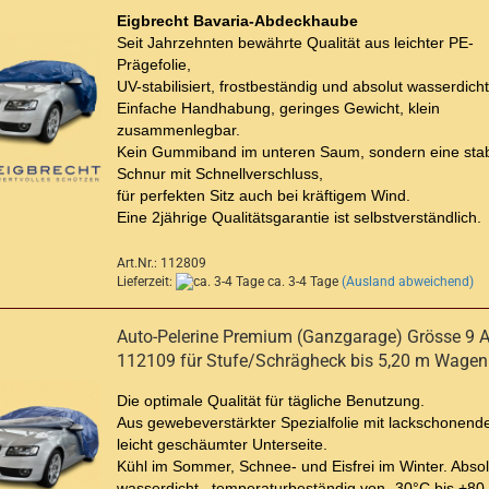
Eigbrecht Bavaria-Abdeckhaube
Seit Jahrzehnten bewährte Qualität aus leichter
PE-
Prägefolie,
UV-stabilisiert, frostbeständig und absolut wasserdicht
Einfache Handhabung, geringes Gewicht, klein
zusammenlegbar.
Kein Gummiband im unteren Saum, sondern eine stab
Schnur mit Schnellverschluss,
für perfekten Sitz auch bei kräftigem Wind.
Eine 2jährige Qualitätsgarantie ist selbstverständlich.
Art.Nr.: 112809
Lieferzeit:
ca. 3-4 Tage
(Ausland abweichend)
Auto-Pelerine Premium (Ganzgarage) Grösse 9 Ar
112109 für Stufe/Schrägheck bis 5,20 m Wagen
Die optimale Qualität für tägliche Benutzung.
Aus gewebeverstärkter Spezialfolie mit lackschonende
leicht geschäumter Unterseite.
Kühl im Sommer, Schnee- und Eisfrei im Winter. Absol
wasserdicht, temperaturbeständig von -30°C bis +80