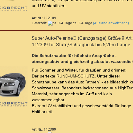
und UV-stabilisiert.
Art.Nr.: 112109
Lieferzeit:
ca. 3-4 Tage
(Ausland abweichend)
Super Auto-Pelerine® (Ganzgarage) Größe 9 Art.
112309 für Stufe/Schrägheck bis 5,20m Länge
Die Schutzhaube für höchste Ansprüche -
atmungsaktiv und gleichzeitig absolut wasserdich
Für Sommer und Winter, für draußen und drinnen:
Der perfekte RUND-UM-SCHUTZ. Unter dieser
Schutzhaube kann das Auto "atmen" - es bildet sich k
Schwitzwasser. Besonders lackschonend aus HighTec
Material, sehr angenehm im Griff und klein
zusammenlegbar.
Extrem UV-stabililsiert und gewebeverstärkt für lange
Haltbarkeit.
Art.Nr.: 112309