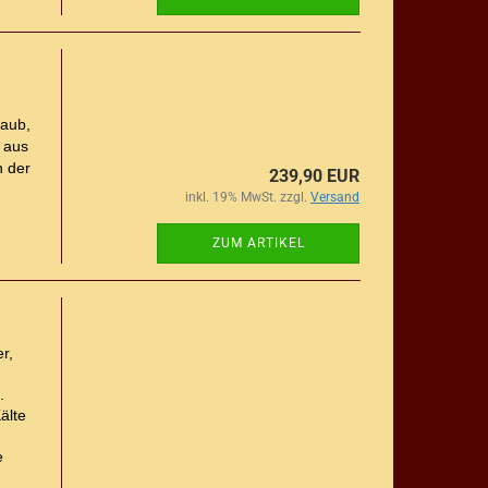
taub,
 aus
n der
239,90 EUR
inkl. 19% MwSt. zzgl.
Versand
ZUM ARTIKEL
r,
.
älte
e