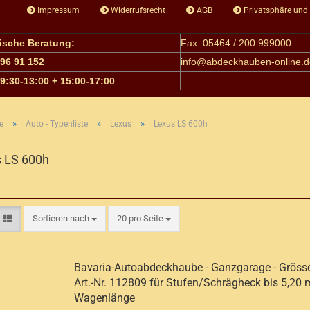
Impressum
Widerrufsrecht
AGB
Privatsphäre und
nische Beratung:
Fax: 05464 / 200 999000
 96 91 152
info@
abdeckhauben-online.d
09:30-13:00 + 15:00-17:00
»
»
»
e
Auto - Typenliste
Lexus
Lexus LS 600h
 LS 600h
Sortieren nach
pro Seite
Sortieren nach
20 pro Seite
Bavaria-Autoabdeckhaube - Ganzgarage - Grösse
Art.-Nr. 112809 für Stufen/Schrägheck bis 5,20 
Wagenlänge