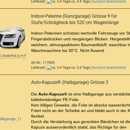
Lieferzeit:
ca. 3-4 Tage
(Ausland abweichend)
Indoor-Pelerine (Ganzgarage) Grösse 9 für
Stufe/Schrägheck bis 520 cm Wagenlänge
Indoor-Pelerinen schützen wertvolle Fahrzeuge vor S
Fingerabdrücken und neugierigen Blicken. Hergestellt
weichem, atmungsaktivem Baumwollstoff, waschbar i
Waschmaschine bis 30°C. Nicht flusend.
Art.Nr.: 117809
Lieferzeit:
ca. 3-4 Tage
(Ausland abweichend)
Auto-Kapuze® (Halbgarage) Grösse 3
Die
Auto-Kapuze®
ist eine Halbgarage aus verstärkte
kältebeständiger PE-Folie.
Kein billiges Gewebe, die Folie ist absolut wasserdicht
Friert nicht an der Scheibe an und bleibt auch in der K
flexibel.
Durch die Verstärkung aus gereckten Bändchen ist di
Kapuze ausserordentlich stabil, das Richtige für den