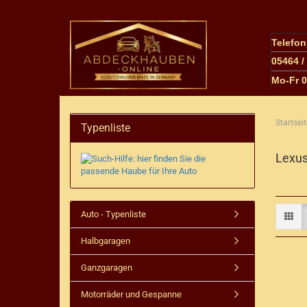
Telefo
05464 /
M
o-Fr 
Startseit
Typenliste
Lexus
Auto - Typenliste
Halbgaragen
Ganzgaragen
Motorräder und Gespanne