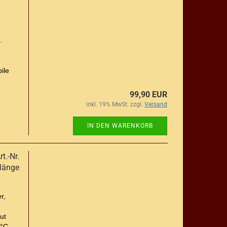
.
ile
99,90 EUR
inkl. 19% MwSt. zzgl.
Versand
IN DEN WARENKORB
t.-Nr.
länge
r,
ut
 °C