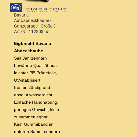
Bavaria-
Autoabdeckhaube -
Ganzgarage - Größe 3,
Art.-Nr. 112803 für
Steilheck und Kombi bis
4,20 m Wagenlänge
Eigbrecht Bavaria-
Abdeckhaube
Seit Jahrzehnten
bewährte Qualität aus
leichter
PE-Prägefolie,
UV-stabilisiert,
frostbeständig und
absolut wasserdicht.
Einfache Handhabung,
geringes Gewicht, klein
zusammenlegbar.
Kein Gummiband im
unteren Saum, sondern