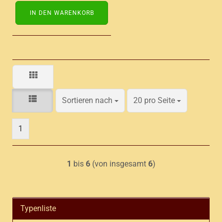
IN DEN WARENKORB
Sortieren nach
pro Seite
Sortieren nach
20 pro Seite
1
1
bis
6
(von insgesamt
6
)
Typenliste