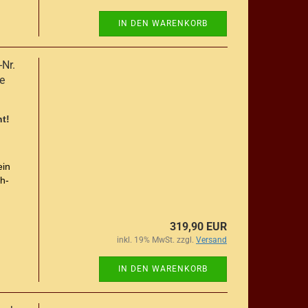
IN DEN WARENKORB
-Nr.
e
t!
ein
h-
319,90 EUR
inkl. 19% MwSt. zzgl.
Versand
IN DEN WARENKORB