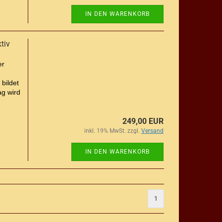
IN DEN WARENKORB
tiv
er
bildet
ag wird
249,00 EUR
inkl. 19% MwSt. zzgl.
Versand
IN DEN WARENKORB
1