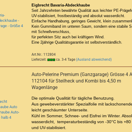
Eigbrecht Bavaria-Abdeckhaube
Seit Jahrzehnten bewährte Qualität aus leichter
PE-Prägefo
UV-stabilisiert, frostbeständig und absolut wasserdicht.
Einfache Handhabung, geringes Gewicht, klein zusammenl
Kein Gummiband im unteren Saum, sondern eine stabile S
mit Schnellverschluss,
für perfekten Sitz auch bei kräftigem Wind.
Eine 2jährige Qualitätsgarantie ist selbstverständlich.
Art.Nr.: 112804
Lieferzeit:
ca. 3-4 Tage
(Ausland abweichend)
Auto-Pelerine Premium (Ganzgarage) Grösse 4 Ar
112104 für Steilheck und Kombi bis 4,50 m
Wagenlänge
Die optimale Qualität für tägliche Benutzung.
Aus gewebeverstärkter Spezialfolie mit lackschonende
leicht geschäumter Unterseite.
Kühl im Sommer, Schnee- und Eisfrei im Winter. Absol
wasserdicht, temperaturbeständig von -30°C bis +80
und UV-stabilisiert.