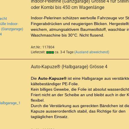
Indoor-Pelerine (Ganzgarage) Grösse 4 für Steil
oder Kombi bis 450 cm Wagenlänge
Indoor-Pelerinen schützen wertvolle Fahrzeuge vor S
Fingerabdrücken und neugierigen Blicken. Hergestellt
weichem, atmungsaktivem Baumwollstoff, waschbar i
Waschmaschine bis 30°C. Nicht flusend.
Art.Nr.: 117804
Lieferzeit:
ca. 3-4 Tage
(Ausland abweichend)
Auto-Kapuze® (Halbgarage) Grösse 4
Die
Auto-Kapuze®
ist eine Halbgarage aus verstärkte
kältebeständiger PE-Folie.
Kein billiges Gewebe, die Folie ist absolut wasserdicht
Friert nicht an der Scheibe an und bleibt auch in der K
flexibel.
Durch die Verstärkung aus gereckten Bändchen ist di
Kapuze ausserordentlich stabil, das Richtige für den
tagtäglichen Einsatz.