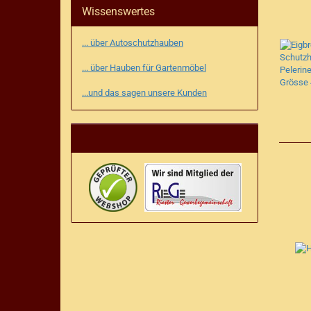
Wissenswertes
... über Autoschutzhauben
... über Hauben für Gartenmöbel
...und das sagen unsere Kunden