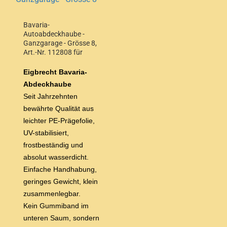
Bavaria-
Autoabdeckhaube -
Ganzgarage - Grösse 8,
Art.-Nr. 112808 für
Stufen/Schrägheck bis
4,90 m Wagenlänge
Eigbrecht Bavaria-
Abdeckhaube
Seit Jahrzehnten
bewährte Qualität aus
leichter
PE-Prägefolie,
UV-stabilisiert,
frostbeständig und
absolut wasserdicht.
Einfache Handhabung,
geringes Gewicht, klein
zusammenlegbar.
Kein Gummiband im
unteren Saum, sondern