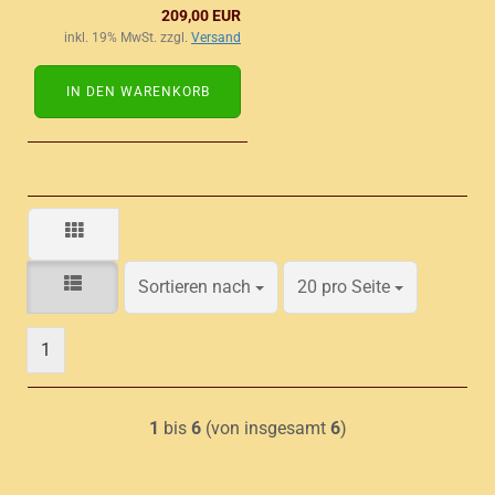
209,00 EUR
inkl. 19% MwSt. zzgl.
Versand
IN DEN WARENKORB
Sortieren nach
pro Seite
Sortieren nach
20 pro Seite
1
1
bis
6
(von insgesamt
6
)