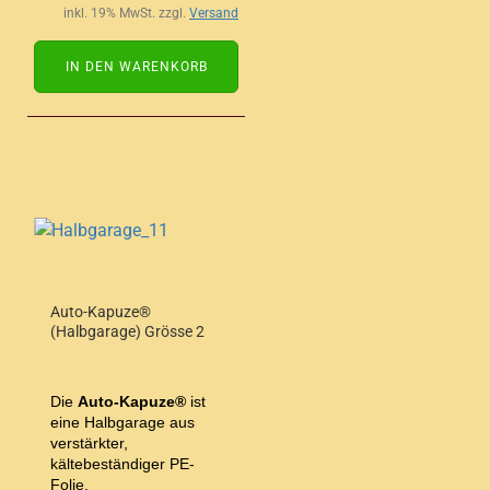
inkl. 19% MwSt. zzgl.
Versand
IN DEN WARENKORB
Auto-Kapuze®
(Halbgarage) Grösse 2
Die
Auto-Kapuze®
ist
eine Halbgarage aus
verstärkter,
kältebeständiger PE-
Folie.