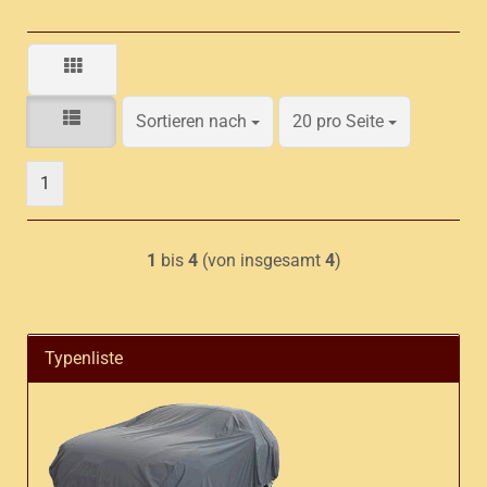
Sortieren nach
pro Seite
Sortieren nach
20 pro Seite
1
1
bis
4
(von insgesamt
4
)
Typenliste