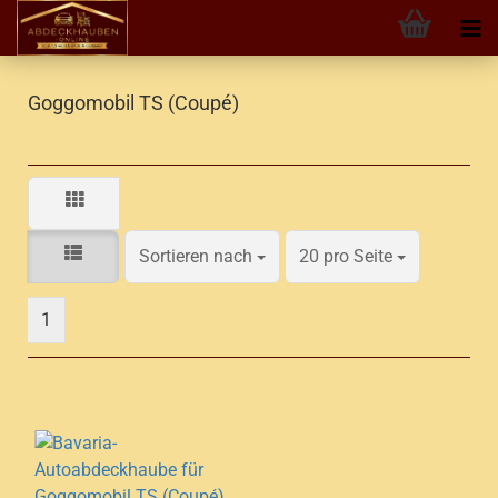
Goggomobil TS (Coupé)
Sortieren nach
pro Seite
Sortieren nach
20 pro Seite
1