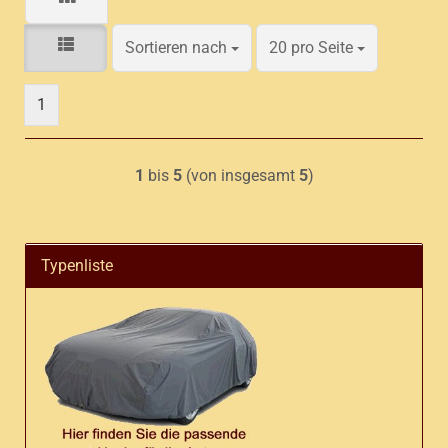
Sortieren nach
pro Seite
Sortieren nach
20 pro Seite
1
1
bis
5
(von insgesamt
5
)
Typenliste