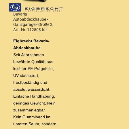
Bavaria-
Autoabdeckhaube -
Ganzgarage - Größe 3,
Art.-Nr. 112803 für
Steilheck und Kombi bis
4,20 m Wagenlänge
Eigbrecht Bavaria-
Abdeckhaube
Seit Jahrzehnten
bewährte Qualität aus
leichter
PE-Prägefolie,
UV-stabilisiert,
frostbeständig und
absolut wasserdicht.
Einfache Handhabung,
geringes Gewicht, klein
zusammenlegbar.
Kein Gummiband im
unteren Saum, sondern