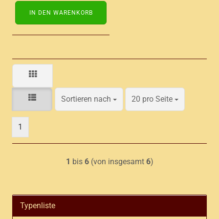
IN DEN WARENKORB
Sortieren nach
pro Seite
Sortieren nach
20 pro Seite
1
1
bis
6
(von insgesamt
6
)
Typenliste