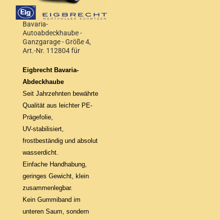
Bavaria-
Autoabdeckhaube -
Ganzgarage - Größe 4,
Art.-Nr. 112804 für
Steilheck und Kombi bis
4,50 m Wagenlänge
Eigbrecht Bavaria-
Abdeckhaube
Seit Jahrzehnten bewährte
Qualität aus leichter
PE-
Prägefolie,
UV-stabilisiert,
frostbeständig und absolut
wasserdicht.
Einfache Handhabung,
geringes Gewicht, klein
zusammenlegbar.
Kein Gummiband im
unteren Saum, sondern