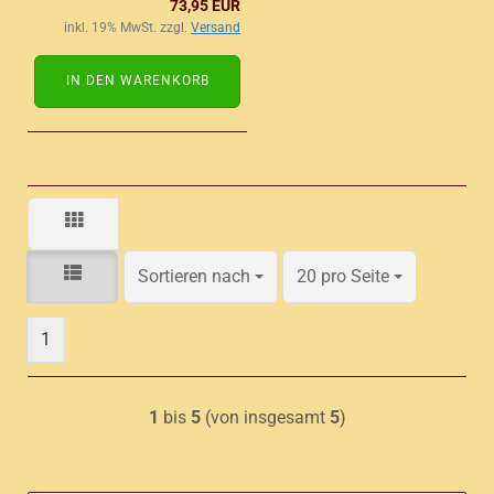
73,95 EUR
inkl. 19% MwSt. zzgl.
Versand
IN DEN WARENKORB
Sortieren nach
pro Seite
Sortieren nach
20 pro Seite
1
1
bis
5
(von insgesamt
5
)