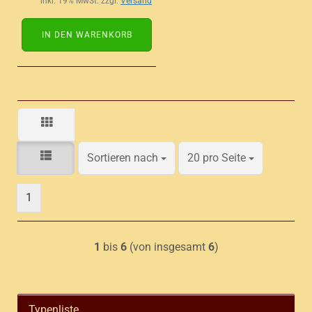
inkl. 19% MwSt. zzgl.
Versand
IN DEN WARENKORB
Sortieren nach
pro Seite
Sortieren nach
20 pro Seite
1
1
bis
6
(von insgesamt
6
)
Typenliste