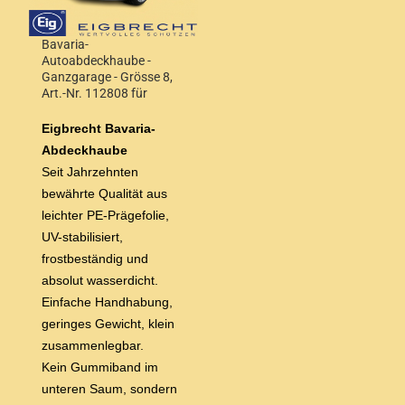
Bavaria-
Autoabdeckhaube -
Ganzgarage - Grösse 8,
Art.-Nr. 112808 für
Stufen/Schrägheck bis
4,90 m Wagenlänge
Eigbrecht Bavaria-
Abdeckhaube
Seit Jahrzehnten
bewährte Qualität aus
leichter
PE-Prägefolie,
UV-stabilisiert,
frostbeständig und
absolut wasserdicht.
Einfache Handhabung,
geringes Gewicht, klein
zusammenlegbar.
Kein Gummiband im
unteren Saum, sondern