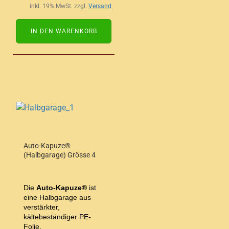
inkl. 19% MwSt. zzgl.
Versand
IN DEN WARENKORB
Auto-Kapuze®
(Halbgarage) Grösse 4
Die
Auto-Kapuze®
ist
eine Halbgarage aus
verstärkter,
kältebeständiger PE-
Folie.