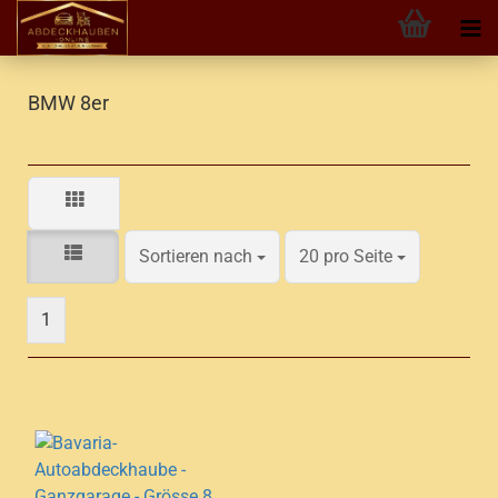
BMW 8er
Sortieren nach
pro Seite
Sortieren nach
20 pro Seite
1