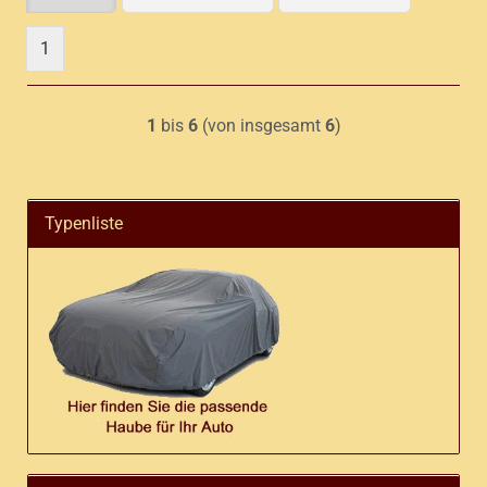
1
1
bis
6
(von insgesamt
6
)
Typenliste