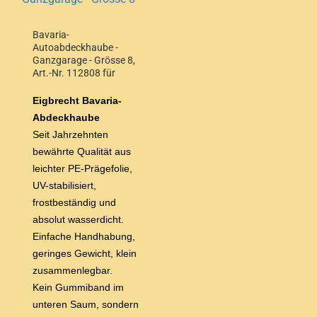
Bavaria-
Autoabdeckhaube -
Ganzgarage - Grösse 8,
Art.-Nr. 112808 für
Stufen/Schrägheck bis
4,90 m Wagenlänge
Eigbrecht Bavaria-
Abdeckhaube
Seit Jahrzehnten
bewährte Qualität aus
leichter
PE-Prägefolie,
UV-stabilisiert,
frostbeständig und
absolut wasserdicht.
Einfache Handhabung,
geringes Gewicht, klein
zusammenlegbar.
Kein Gummiband im
unteren Saum, sondern