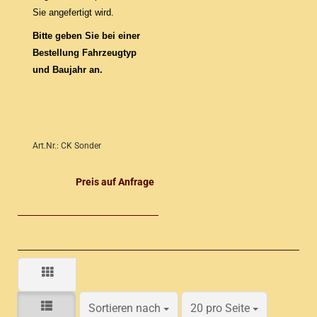
Sie angefertigt wird.
Bitte geben Sie bei einer
Bestellung Fahrzeugtyp
und Baujahr an.
Art.Nr.: CK Sonder
Preis auf Anfrage
Sortieren nach
pro Seite
Sortieren nach
20 pro Seite