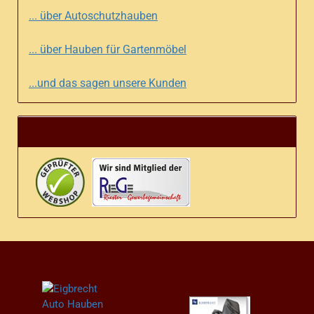
... über Autoschutzhauben
... über Hauben für Gartenmöbel
...und das sagen unsere Kunden